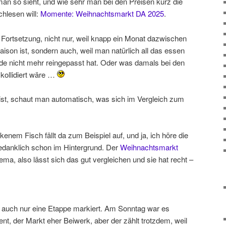
man so sieht, und wie sehr man bei den Preisen kurz die
chlesen will:
Momente: Weihnachtsmarkt DA 2025
.
 Fortsetzung, nicht nur, weil knapp ein Monat dazwischen
aison ist, sondern auch, weil man natürlich all das essen
de nicht mehr reingepasst hat. Oder was damals bei den
kollidiert wäre …
st, schaut man automatisch, was sich im Vergleich zum
nem Fisch fällt da zum Beispiel auf, und ja, ich höre die
danklich schon im Hintergrund. Der
Weihnachtsmarkt
a, also lässt sich das gut vergleichen und sie hat recht –
dt auch nur eine Etappe markiert. Am Sonntag war es
vent, der Markt eher Beiwerk, aber der zählt trotzdem, weil