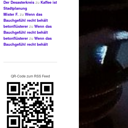
Der Desasterkreis
zu
Kaffee ist
Stadtplanung
Mister F.
zu
Wenn das
Bauchgefühl recht behält
betonflüsterer
zu
Wenn das
Bauchgefühl recht behält
betonflüsterer
zu
Wenn das
Bauchgefühl recht behält
QR-Code zum RSS Feed