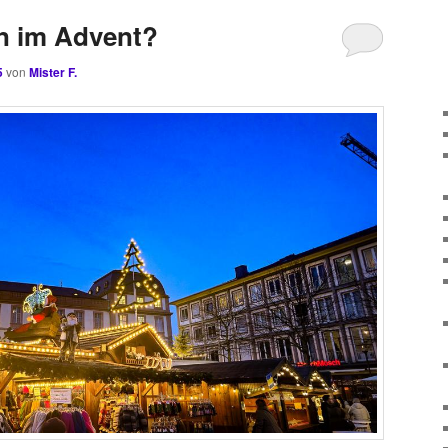
en im Advent?
5
von
Mister F.