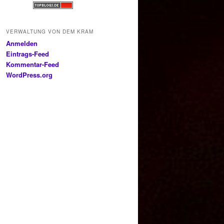
VERWALTUNG VON DEM KRAM
Anmelden
Eintrags-Feed
Kommentar-Feed
WordPress.org