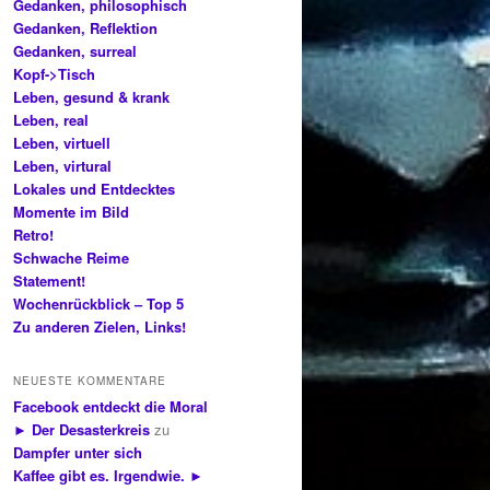
Gedanken, philosophisch
Gedanken, Reflektion
Gedanken, surreal
Kopf->Tisch
Leben, gesund & krank
Leben, real
Leben, virtuell
Leben, virtural
Lokales und Entdecktes
Momente im Bild
Retro!
Schwache Reime
Statement!
Wochenrückblick – Top 5
Zu anderen Zielen, Links!
NEUESTE KOMMENTARE
Facebook entdeckt die Moral
► Der Desasterkreis
zu
Dampfer unter sich
Kaffee gibt es. Irgendwie. ►