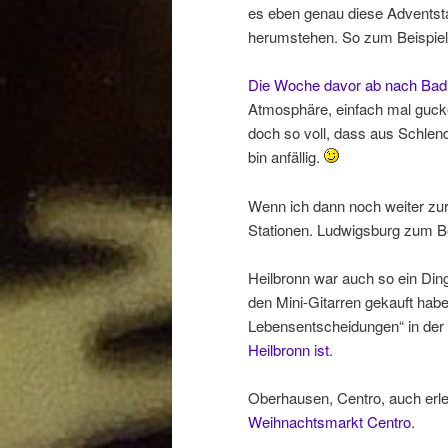
es eben genau diese Adventstag
herumstehen. So zum Beispie
Die Woche davor ab nach Ba
Atmosphäre, einfach mal guck
doch so voll, dass aus Schlen
bin anfällig.
Wenn ich dann noch weiter zur
Stationen. Ludwigsburg zum Be
Heilbronn war auch so ein Din
den Mini-Gitarren gekauft habe
Lebensentscheidungen“ in der
Heilbronn ist
.
Oberhausen, Centro, auch erle
Weihnachtsmarkt Centro
.