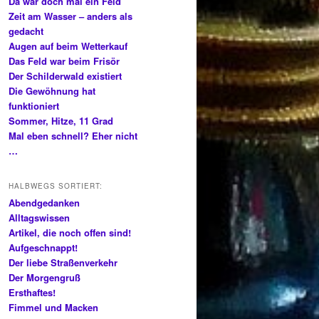
Da war doch mal ein Feld
Zeit am Wasser – anders als
gedacht
Augen auf beim Wetterkauf
Das Feld war beim Frisör
Der Schilderwald existiert
Die Gewöhnung hat
funktioniert
Sommer, Hitze, 11 Grad
Mal eben schnell? Eher nicht
…
HALBWEGS SORTIERT:
Abendgedanken
Alltagswissen
Artikel, die noch offen sind!
Aufgeschnappt!
Der liebe Straßenverkehr
Der Morgengruß
Ersthaftes!
Fimmel und Macken