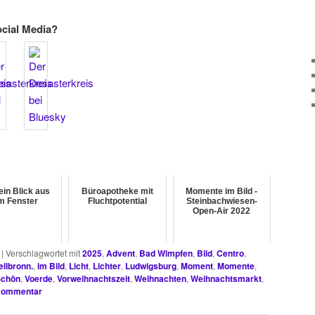
ocial Media?
ein Blick aus
Büroapotheke mit
Momente im Bild -
m Fenster
Fluchtpotential
Steinbachwiesen-
Open-Air 2022
|
Verschlagwortet mit
2025
,
Advent
,
Bad Wimpfen
,
Bild
,
Centro
,
eilbronn.
,
im Bild
,
Licht
,
Lichter
,
Ludwigsburg
,
Moment
,
Momente
,
Schön
,
Voerde
,
Vorweihnachtszeit
,
Weihnachten
,
Weihnachtsmarkt
,
 Kommentar