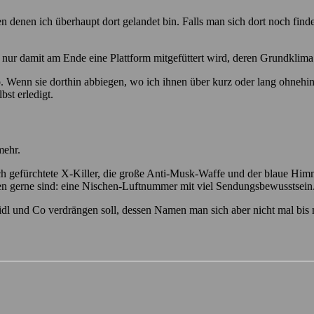
enen ich überhaupt dort gelandet bin. Falls man sich dort noch finden 
, nur damit am Ende eine Plattform mitgefüttert wird, deren Grundklima 
Wenn sie dorthin abbiegen, wo ich ihnen über kurz oder lang ohnehin n
bst erledigt.
mehr.
ich gefürchtete X-Killer, die große Anti-Musk-Waffe und der blaue Him
n gerne sind: eine Nischen-Luftnummer mit viel Sendungsbewusstsein
Lidl und Co verdrängen soll, dessen Namen man sich aber nicht mal bi