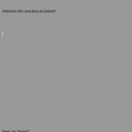
Umfragen: Wer wird denn da befragt?
Boah, ein ''Digital''!