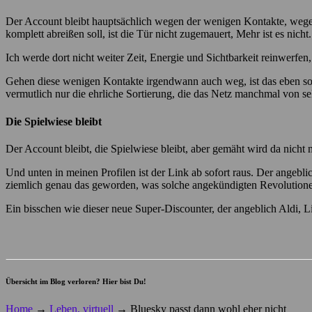
Der Account bleibt hauptsächlich wegen der wenigen Kontakte, wegen d
komplett abreißen soll, ist die Tür nicht zugemauert, Mehr ist es nicht.
Ich werde dort nicht weiter Zeit, Energie und Sichtbarkeit reinwerfen
Gehen diese wenigen Kontakte irgendwann auch weg, ist das eben so. 
vermutlich nur die ehrliche Sortierung, die das Netz manchmal von sel
Die Spielwiese bleibt
Der Account bleibt, die Spielwiese bleibt, aber gemäht wird da nicht 
Und unten in meinen Profilen ist der Link ab sofort raus. Der angebl
ziemlich genau das geworden, was solche angekündigten Revolutione
Ein bisschen wie dieser neue Super-Discounter, der angeblich Aldi, 
Übersicht im Blog verloren? Hier bist Du!
Home
→
Leben, virtuell
→
Bluesky passt dann wohl eher nicht