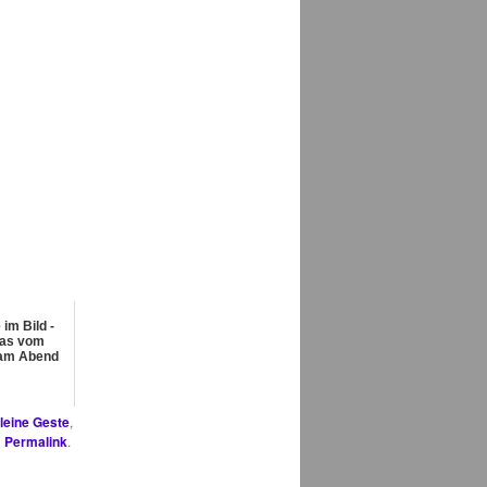
im Bild -
as vom
am Abend
leine Geste
,
n
Permalink
.