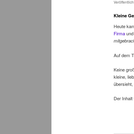
Veröffentlic
Kleine G
Heute kam 
Firma
und 
mitgebrach
Auf dem T
Keine gro
kleine, li
übersieht, 
Der Inhalt