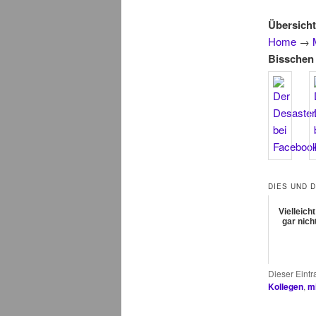
Übersicht
Home
→
Bisschen 
DIES UND 
Vielleicht
gar nich
Dieser Eint
Kollegen
,
mi