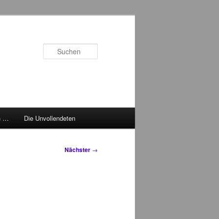
Suchen
h …
Die Unvollendeten
Nächster
→