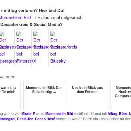
 im Blog verloren? Hier bist Du!
Momente im Bild
→
Einfach mal mitgebracht
Desasterkreis & Social Media?
DAS NOCH:
 war sie ja
Momente im Bild: Der
Noch ein Blick aus
Momente 
t für mich
Schein trügt ...
dem Fenster
Noch w
Campus 
rag wurde von
Mister F.
unter
Momente im Bild
veröffentlicht und mit
Alltag
,
Büro
,
k
tbringsel
,
Resis-Tec
,
Secco Rosé
verschlagwortet. Setze ein Lesezeichen für de