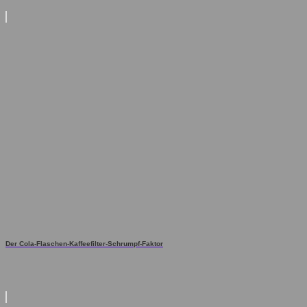
Der Cola-Flaschen-Kaffeefilter-Schrumpf-Faktor