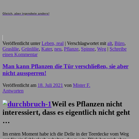
Gleich, aber irgendwie anders!
Veröffentlicht unter
Leben, real
|
Verschlagwortet mit
alt
,
Büro
,
Graslilie
,
Grünlilie
,
Kater
,
neu
,
Pflanze
,
Spinne
,
Weg
|
Schreibe
einen Kommentar
Man kann Pflanzen die Tür verschließen, sie aber
nicht aussperren!
Veröffentlicht am
18. Juli 2021
von
Mister F.
Antworten
Weil es Pflanzen nicht
interessiert, dass es eigentlich nicht geht
…
Im ersten Moment habe ich die Delle in der Teerdecke vom Weg