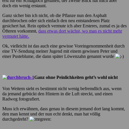
erst für ein Schlagloch gehalten, der zweite Blick hat mich aber
doch ein wenig erstaunt.
Ganz sicher bin ich nicht, ob die Pflanze nun den Asphalt
durchbrochen oder sich einfach den neu entstandenen Platz
gesichert hat. Rein optisch vermute ich aber Ersteres, zumal es ja des
Öfteren vorkommt,
dass etwas dort wächst, wo man es nicht mehr
vermutet hätte.
Ok, vielleicht ist das auch eine gewisse Voreingenommenheit durch
eine TV-Sendung meiner Jugend mit einem gewissen Peter und
einer Pusteblume, die dann später Löwenzahn genannt wurde
Ganz ohne Peinlichkeiten geht’s wohl nicht
Von Weitem sieht es bestimmt nicht wenig befremdlich aus, wenn
da jemand gebückt den Hintern in die Luft streckt, und einen
Radweg fotografiert.
Muss ich erwähnen, dass genau in diesem jemand dort lang kommt,
den man kennt und der nun echt denkt, man hat völlig
durchgedreht?