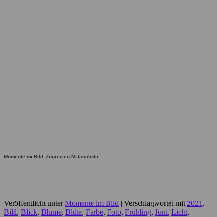
Momente im Bild: Zugreisen-Melancholie
Veröffentlicht unter
Momente im Bild
|
Verschlagwortet mit
2021
,
Bild
,
Blick
,
Blume
,
Blüte
,
Farbe
,
Foto
,
Frühling
,
Juni
,
Licht
,