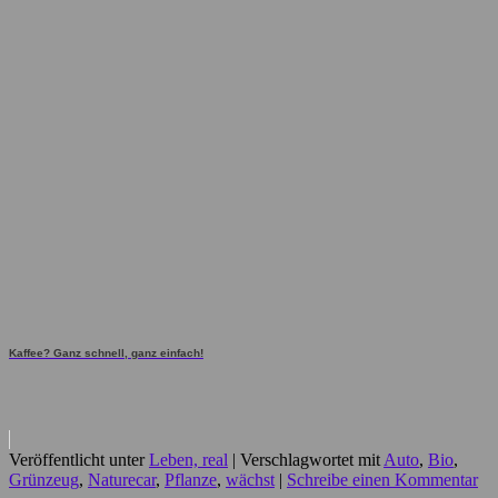
Kaffee? Ganz schnell, ganz einfach!
Veröffentlicht unter
Leben, real
|
Verschlagwortet mit
Auto
,
Bio
,
Grünzeug
,
Naturecar
,
Pflanze
,
wächst
|
Schreibe einen Kommentar