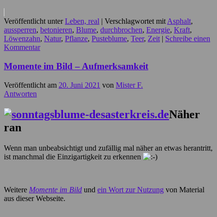
Veröffentlicht unter
Leben, real
|
Verschlagwortet mit
Asphalt
,
aussperren
,
betonieren
,
Blume
,
durchbrochen
,
Energie
,
Kraft
,
Löwenzahn
,
Natur
,
Pflanze
,
Pusteblume
,
Teer
,
Zeit
|
Schreibe einen
Kommentar
Momente im Bild – Aufmerksamkeit
Veröffentlicht am
20. Juni 2021
von
Mister F.
Antworten
Näher
ran
Wenn man unbeabsichtigt und zufällig mal näher an etwas herantritt,
ist manchmal die Einzigartigkeit zu erkennen
Weitere
Momente im Bild
und
ein Wort zur Nutzung
von Material
aus dieser Webseite.