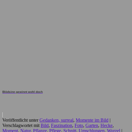
Blödsinn gewinnt wohl doch
Veröffentlicht unter
Gedanken, surreal
,
Momente im Bild
|
Verschlagwortet mit
Bild
,
Faszination
,
Foto
,
Garten
,
Hecke
,
Moment
,
Natur
,
Pflanze
,
Pflege
,
Schnitt
,
Umschlungen
,
Wurzel
|