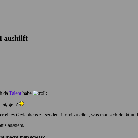
 aushilft
ch da
Talent
habe
hat, gell?
öser eines Gedankens zu senden, ihr mitzuteilen, was man sich denkt und
nis aussieht.
m macht man sowas?