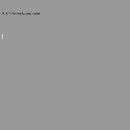
R. I. P. Volker Lechtenbrink