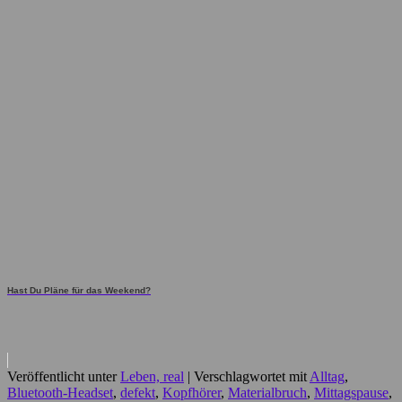
Hast Du Pläne für das Weekend?
Veröffentlicht unter
Leben, real
|
Verschlagwortet mit
Alltag
,
Bluetooth-Headset
,
defekt
,
Kopfhörer
,
Materialbruch
,
Mittagspause
,