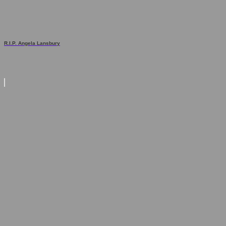
R.I.P. Angela Lansbury