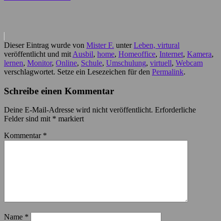
Dieser Eintrag wurde von
Mister F.
unter
Leben, virtural
veröffentlicht und mit
Ausbil
,
home
,
Homeoffice
,
Internet
,
Kamera
,
lernen
,
Monitor
,
Online
,
Schule
,
Umschulung
,
virtuell
,
Webcam
verschlagwortet. Setze ein Lesezeichen für den
Permalink
.
Schreibe einen Kommentar
Deine E-Mail-Adresse wird nicht veröffentlicht.
Erforderliche
Felder sind mit
*
markiert
Kommentar
*
Name
*