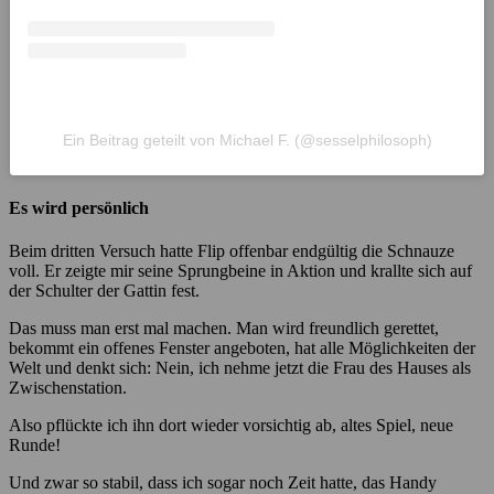
Ein Beitrag geteilt von Michael F. (@sesselphilosoph)
Es wird persönlich
Beim dritten Versuch hatte Flip offenbar endgültig die Schnauze
voll. Er zeigte mir seine Sprungbeine in Aktion und krallte sich auf
der Schulter der Gattin fest.
Das muss man erst mal machen. Man wird freundlich gerettet,
bekommt ein offenes Fenster angeboten, hat alle Möglichkeiten der
Welt und denkt sich: Nein, ich nehme jetzt die Frau des Hauses als
Zwischenstation.
Also pflückte ich ihn dort wieder vorsichtig ab, altes Spiel, neue
Runde!
Und zwar so stabil, dass ich sogar noch Zeit hatte, das Handy