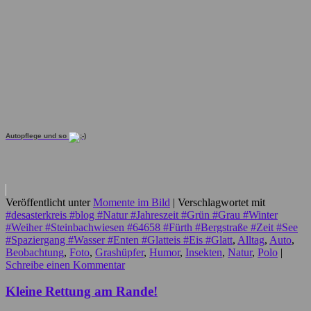
Autopflege und so
Veröffentlicht unter
Momente im Bild
|
Verschlagwortet mit
#desasterkreis #blog #Natur #Jahreszeit #Grün #Grau #Winter
#Weiher #Steinbachwiesen #64658 #Fürth #Bergstraße #Zeit #See
#Spaziergang #Wasser #Enten #Glatteis #Eis #Glatt
,
Alltag
,
Auto
,
Beobachtung
,
Foto
,
Grashüpfer
,
Humor
,
Insekten
,
Natur
,
Polo
|
Schreibe einen Kommentar
Kleine Rettung am Rande!