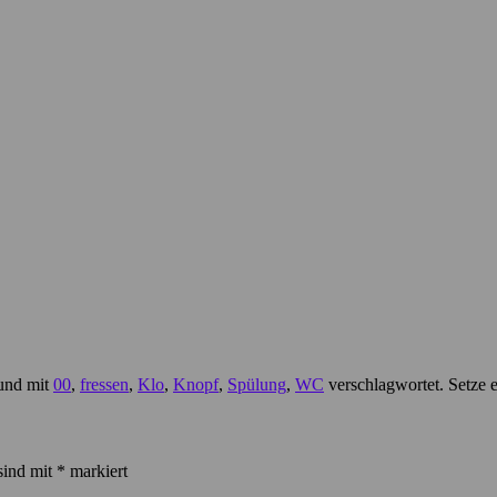
 und mit
00
,
fressen
,
Klo
,
Knopf
,
Spülung
,
WC
verschlagwortet. Setze 
sind mit
*
markiert