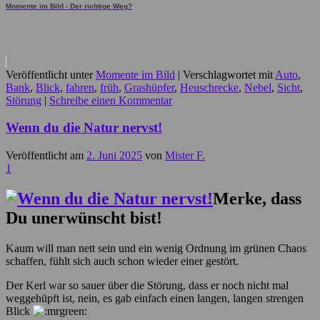
Momente im Bild - Der richtige Weg?
Veröffentlicht unter
Momente im Bild
|
Verschlagwortet mit
Auto
,
Bank
,
Blick
,
fahren
,
früh
,
Grashüpfer
,
Heuschrecke
,
Nebel
,
Sicht
,
Störung
|
Schreibe einen Kommentar
Wenn du die Natur nervst!
Veröffentlicht am
2. Juni 2025
von
Mister F.
1
Merke, dass
Du unerwünscht bist!
Kaum will man nett sein und ein wenig Ordnung im grünen Chaos
schaffen, fühlt sich auch schon wieder einer gestört.
Der Kerl war so sauer über die Störung, dass er noch nicht mal
weggehüpft ist, nein, es gab einfach einen langen, langen strengen
Blick