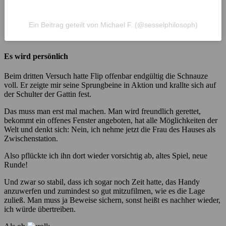
Ein Beitrag geteilt von Michael F. (@sesselphilosoph)
Es wird persönlich
Beim dritten Versuch hatte Flip offenbar endgültig die Schnauze
voll. Er zeigte mir seine Sprungbeine in Aktion und krallte sich auf
der Schulter der Gattin fest.
Das muss man erst mal machen. Man wird freundlich gerettet,
bekommt ein offenes Fenster angeboten, hat alle Möglichkeiten der
Welt und denkt sich: Nein, ich nehme jetzt die Frau des Hauses als
Zwischenstation.
Also pflückte ich ihn dort wieder vorsichtig ab, altes Spiel, neue
Runde!
Und zwar so stabil, dass ich sogar noch Zeit hatte, das Handy
anzuwerfen und zumindest so gut mitzufilmen, wie es die Lage
zuließ. Man muss ja Beweise sichern, sonst heißt es nachher wieder,
ich würde übertreiben.