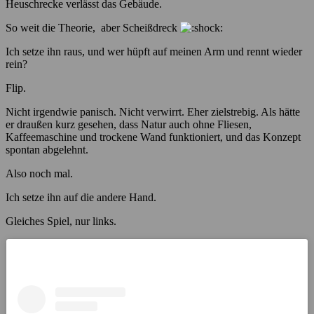
Heuschrecke verlässt das Gebäude.
So weit die Theorie, aber Scheißdreck
Ich setze ihn raus, und wer hüpft auf meinen Arm und rennt wieder
rein?
Flip.
Nicht irgendwie panisch. Nicht verwirrt. Eher zielstrebig. Als hätte
er draußen kurz gesehen, dass Natur auch ohne Fliesen,
Kaffeemaschine und trockene Wand funktioniert, und das Konzept
spontan abgelehnt.
Also noch mal.
Ich setze ihn auf die andere Hand.
Gleiches Spiel, nur links.