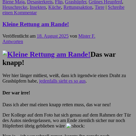
Biene Maja
,
Desasterkreis
,
Flip
,
Grashüpfer
,
Grünes Heupferd
,
Heuschrecke
,
Insekten
,
Küche
,
Rettungsaktion
,
Tiere
|
Schreibe
einen Kommentar
Kleine Rettung am Rande!
Veröffentlicht am
18. August 2025
von
Mister F.
Antworten
Das war
knapp!
Wer hier länger mitliest, weiß, dass ich irgendwie einen Draht zu
Grashüpfern habe,
jedenfalls sieht es so aus
.
Der war irre!
Dass ich aber mal einen knapp retten muss, das war neu!
Der Kollege auf dem Foto hat sich genau auf dem Rahmen der Tür
des Autos niedergelassen, wo am Ende ziemlich sicher nur noch
Hüpferbrei übrig geblieben wäre