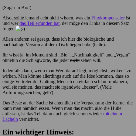
(Sogar in Bio!)
Also, sollte jemand echt nicht wissen, was ein
Fluxkompensator
ist
und wer
das Teil erfunden hat
, der möge den Links in diesem Satz
folgen
Allen anderen sei gesagt, dass ich hier die biologische und
nachhaltige Version auf dem Tisch liegen habe (hatte).
Ihr wisst ja, im Moment sind „Bio“, „Nachhaltigkeit“ und „Vegan“
ohnehin die Schlagworte, die jeder
nicht
sehen will.
Jedenfalls dann, wenn man Wert darauf legt, möglichst „woken“ zu
wirken. Man könnte allerdings auch auf die Idee kommen, dass so
einige Vertreter der Gattung Mensch da einfach schlau rumlabern,
weil sie meinen, das macht sie irgendwie „besser“. (Viele
Anführungszeichen, gell?)
Das Beste an der Sache ist eigentlich die Verpackung der Kerne, die
kann man nämlich essen. Wenn man das macht, also die Hülle
aufessen, ist das Teil dann auch gleich schon wieder
mit einem
Lächeln
vernichtet.
Ein wichtiger Hinweis: