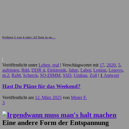
Prüfung 1 von 4 oder: 14 Tage to go ...
Veröffentlicht unter
Leben, real
|
Verschlagwortet mit
17
,
2020
,
5
,
aufrüsten
,
Bild
,
DDR 4
,
Elektronik
,
Jahre
,
Labor
,
Legion
,
Lenovo
,
m.2
,
RaM
,
Schreck
,
SO-DIMM
,
SSD
,
Umbau
,
Zoll
|
1
Antwort
Hast Du Pläne für das Weekend?
Veröffentlicht am
12. März 2025
von
Mister F.
3
Eine andere Form der Entspannung