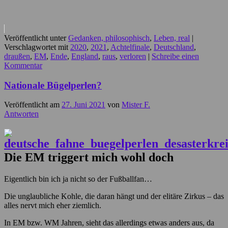
Veröffentlicht unter
Gedanken, philosophisch
,
Leben, real
|
Verschlagwortet mit
2020
,
2021
,
Achtelfinale
,
Deutschland
,
draußen
,
EM
,
Ende
,
England
,
raus
,
verloren
|
Schreibe einen
Kommentar
Nationale Bügelperlen?
Veröffentlicht am
27. Juni 2021
von
Mister F.
Antworten
Die EM triggert mich wohl doch
Eigentlich bin ich ja nicht so der Fußballfan…
Die unglaubliche Kohle, die daran hängt und der elitäre Zirkus – das
alles nervt mich eher ziemlich.
In EM bzw. WM Jahren, sieht das allerdings etwas anders aus, da