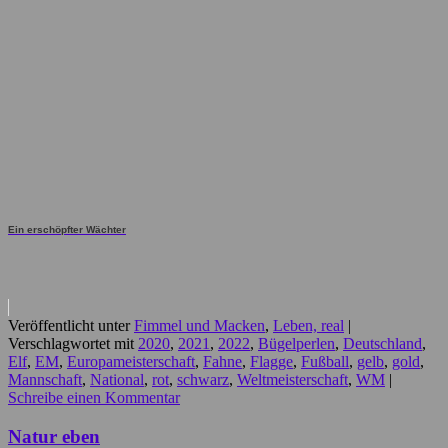
Ein erschöpfter Wächter
Veröffentlicht unter
Fimmel und Macken
,
Leben, real
|
Verschlagwortet mit
2020
,
2021
,
2022
,
Bügelperlen
,
Deutschland
,
Elf
,
EM
,
Europameisterschaft
,
Fahne
,
Flagge
,
Fußball
,
gelb
,
gold
,
Mannschaft
,
National
,
rot
,
schwarz
,
Weltmeisterschaft
,
WM
|
Schreibe einen Kommentar
Natur eben