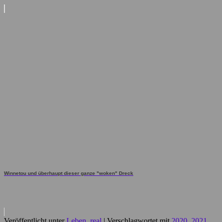
Winnetou und überhaupt dieser ganze "woken" Dreck
Veröffentlicht unter
Leben, real
|
Verschlagwortet mit
2020
,
2021
,