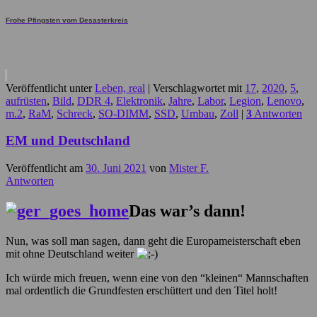
Frohe Pfingsten vom Desasterkreis
Veröffentlicht unter
Leben, real
|
Verschlagwortet mit
17
,
2020
,
5
,
aufrüsten
,
Bild
,
DDR 4
,
Elektronik
,
Jahre
,
Labor
,
Legion
,
Lenovo
,
m.2
,
RaM
,
Schreck
,
SO-DIMM
,
SSD
,
Umbau
,
Zoll
|
3
Antworten
EM und Deutschland
Veröffentlicht am
30. Juni 2021
von
Mister F.
Antworten
Das war’s dann!
Nun, was soll man sagen, dann geht die Europameisterschaft eben
mit ohne Deutschland weiter
Ich würde mich freuen, wenn eine von den “kleinen“ Mannschaften
mal ordentlich die Grundfesten erschüttert und den Titel holt!