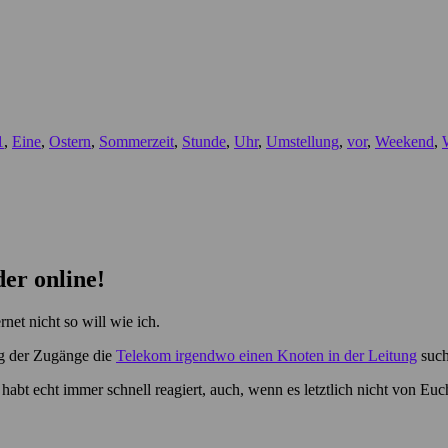
1
,
Eine
,
Ostern
,
Sommerzeit
,
Stunde
,
Uhr
,
Umstellung
,
vor
,
Weekend
,
er online!
net nicht so will wie ich.
ng der Zugänge die
Telekom irgendwo einen Knoten in der Leitung
such
r habt echt immer schnell reagiert, auch, wenn es letztlich nicht von E