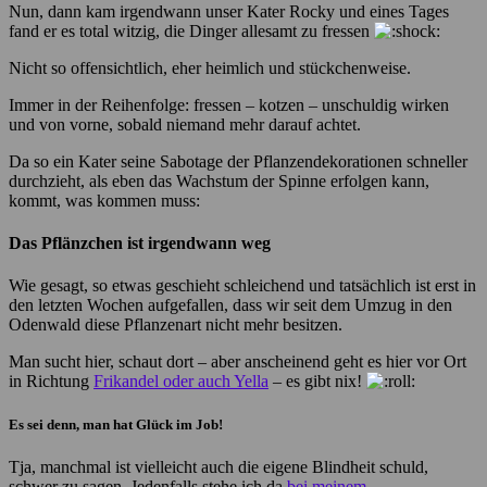
Nun, dann kam irgendwann unser Kater Rocky und eines Tages
fand er es total witzig, die Dinger allesamt zu fressen
Nicht so offensichtlich, eher heimlich und stückchenweise.
Immer in der Reihenfolge: fressen – kotzen – unschuldig wirken
und von vorne, sobald niemand mehr darauf achtet.
Da so ein Kater seine Sabotage der Pflanzendekorationen schneller
durchzieht, als eben das Wachstum der Spinne erfolgen kann,
kommt, was kommen muss:
Das Pflänzchen ist irgendwann weg
Wie gesagt, so etwas geschieht schleichend und tatsächlich ist erst in
den letzten Wochen aufgefallen, dass wir seit dem Umzug in den
Odenwald diese Pflanzenart nicht mehr besitzen.
Man sucht hier, schaut dort – aber anscheinend geht es hier vor Ort
in Richtung
Frikandel oder auch Yella
– es gibt nix!
Es sei denn, man hat Glück im Job!
Tja, manchmal ist vielleicht auch die eigene Blindheit schuld,
schwer zu sagen. Jedenfalls stehe ich da
bei meinem