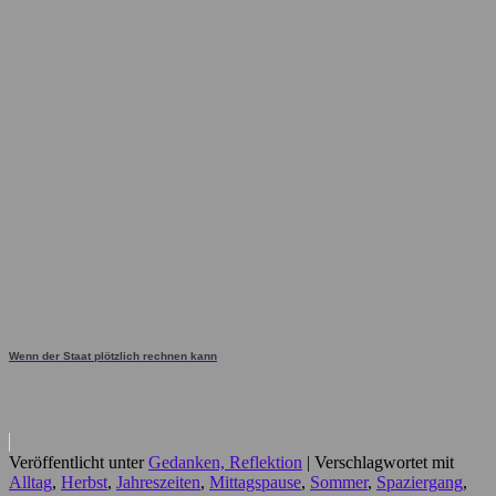
Wenn der Staat plötzlich rechnen kann
Veröffentlicht unter
Gedanken, Reflektion
|
Verschlagwortet mit
Alltag
,
Herbst
,
Jahreszeiten
,
Mittagspause
,
Sommer
,
Spaziergang
,