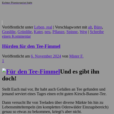
Echter Pioniergeist light
Veröffentlicht unter
Leben, real
|
Verschlagwortet mit
alt
,
Büro
,
Graslilie
,
Grünlilie
,
Kater
,
neu
,
Pflanze
,
Spinne
,
Weg
|
Schreibe
einen Kommentar
Hürden für den Tee-Fimmel
Veröffentlicht am
6. November 2024
von
Mister F.
1
Und es gibt ihn
doch!
Stellt Euch mal vor, Ihr habt auch Gefallen an Tee gefunden und
jemand serviert eines Tages einen echt guten Kirsch-Banane-Tee.
Dann versucht Ihr von Teeladen über diverse Märkte bis hin zu
Lebensmitteltempeln (im kompletten Odenwälder Einzugsbereich)
genau so etwas zu bekommen, kriegt’s aber nicht.