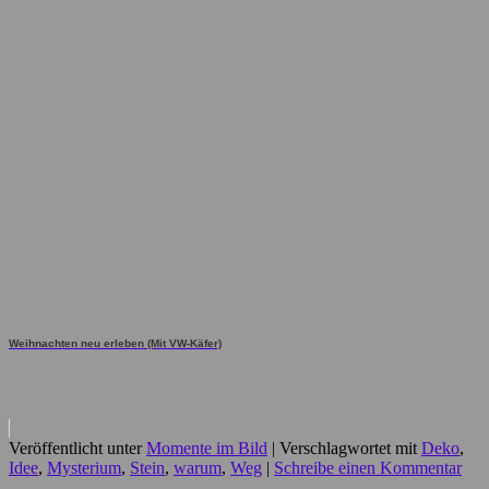
Weihnachten neu erleben (Mit VW-Käfer)
Veröffentlicht unter
Momente im Bild
|
Verschlagwortet mit
Deko
,
Idee
,
Mysterium
,
Stein
,
warum
,
Weg
|
Schreibe einen Kommentar