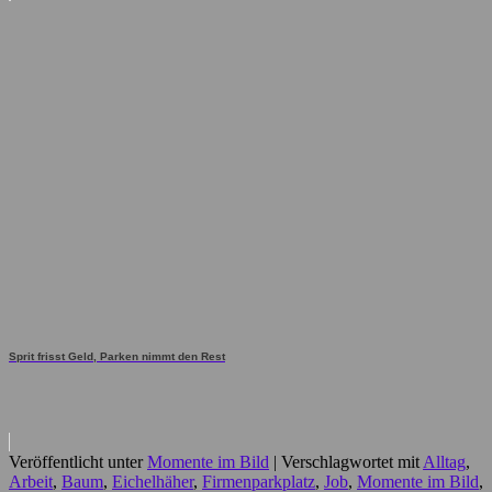
Sprit frisst Geld, Parken nimmt den Rest
Veröffentlicht unter
Momente im Bild
|
Verschlagwortet mit
Alltag
,
Arbeit
,
Baum
,
Eichelhäher
,
Firmenparkplatz
,
Job
,
Momente im Bild
,