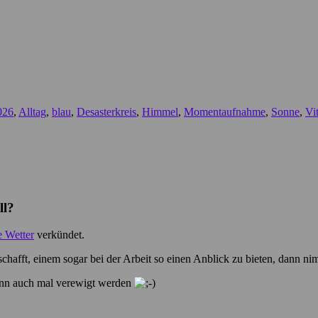
026
,
Alltag
,
blau
,
Desasterkreis
,
Himmel
,
Momentaufnahme
,
Sonne
,
Vi
ll?
e Wetter
verkündet.
hafft, einem sogar bei der Arbeit so einen Anblick zu bieten, dann ni
ann auch mal verewigt werden