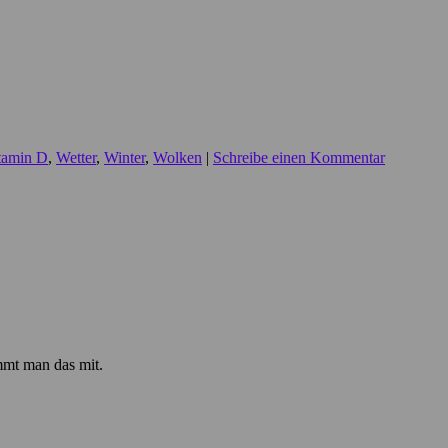
tamin D
,
Wetter
,
Winter
,
Wolken
|
Schreibe einen Kommentar
mmt man das mit.