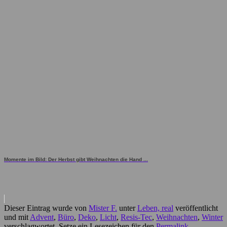
Momente im Bild: Der Herbst gibt Weihnachten die Hand ...
Dieser Eintrag wurde von
Mister F.
unter
Leben, real
veröffentlicht
und mit
Advent
,
Büro
,
Deko
,
Licht
,
Resis-Tec
,
Weihnachten
,
Winter
verschlagwortet. Setze ein Lesezeichen für den
Permalink
.