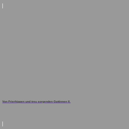
Von Frierhippen und treu sorgenden Gattinnen II.