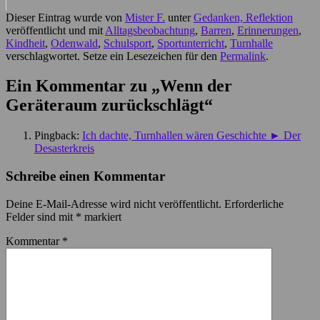
Dieser Eintrag wurde von
Mister F.
unter
Gedanken, Reflektion
veröffentlicht und mit
Alltagsbeobachtung
,
Barren
,
Erinnerungen
,
Kindheit
,
Odenwald
,
Schulsport
,
Sportunterricht
,
Turnhalle
verschlagwortet. Setze ein Lesezeichen für den
Permalink
.
Ein Kommentar zu „
Wenn der
Geräteraum zurückschlägt
“
Pingback:
Ich dachte, Turnhallen wären Geschichte ► Der
Desasterkreis
Schreibe einen Kommentar
Deine E-Mail-Adresse wird nicht veröffentlicht.
Erforderliche
Felder sind mit
*
markiert
Kommentar
*