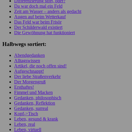
Differenzierung stört, oder?
Da war doch mal ein Feld
Zeit am Wasser – anders als gedacht
Augen auf beim Wetterkauf
Das Feld war beim Frisör
Der Schilderwald existiert
Die Gewöhnung hat funktioniert
Halbwegs sortiert:
Abendgedanken
Alltagswissen
Artikel, die noch offen sind!
Aufgeschnappt!
Der liebe Straßenverkehr
Der Morgengruß
Ersthaftes!
Fimmel und Macken
Gedanken, philosophisch
Gedanken, Reflektion
Gedanken, surreal
Kopf->Tisch
Leben, gesund & krank
Leben, real
Leben, virtuell