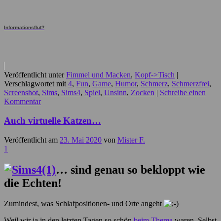
Informationsflut?
Veröffentlicht unter
Fimmel und Macken
,
Kopf->Tisch
|
Verschlagwortet mit
4
,
Fun
,
Game
,
Humor
,
Schmerz
,
Schmerzfrei
,
Screenshot
,
Sims
,
Sims4
,
Spiel
,
Unsinn
,
Zocken
|
Schreibe einen
Kommentar
Auch virtuelle Katzen…
Veröffentlicht am
23. Mai 2020
von
Mister F.
1
… sind genau so bekloppt wie
die Echten!
Zumindest, was Schlafpositionen- und Orte angeht
Weil wir ja in den letzten Tagen so schön
beim Thema
waren. Selbst