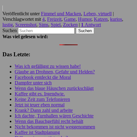
Veröffentlicht unter
Fimmel und Macken
,
Leben, virtuell
|
Verschlagwortet mit
4
,
Freizeit
,
Game
,
Humor
,
Katzen
,
kurios
,
lustig
,
Screenshot
,
Sims
,
Spiel
,
Zocken
|
1
Antwort
Suchen
Was viel gelesen wird:
Das Letzte:
Was ich gefälligst zu wissen habe!
Glaube an Drohnen, Gefahr und Helden?
Facebook entdeckt die Moral
Dampfer unter sich
Wenn das blaue Häuschen zurückschlägt
Kaffee gibt es. Irgendwie.
Keine Zeit zum Telefonieren
Jetzt ist teuer eben normal
Krank? Dann zahl und arbeite
Ich dachte, Turnhallen wären Geschichte
Wenn das Bauchgefühl recht behält
Nicht bekommen ist nicht weggenommen
Kaffee ist Stadtplanung