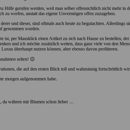
u Hilfe gerufen werden, weil man selber offensichtlich nicht mehr in d
ich zu werfen, anstatt das eigene Unvermögen offen zuzugeben.
rer und dieser, sind oftmals auch heute zu begutachten. Allerdings sin
Kauf genommen wurden.
te ist, per Mausklick einen Artikel zu sich nach Hause zu bestellen, d
enken und ich möchte zusätzlich wetten, dass ganz viele von den Mens
n Luxus überhaupt nutzen können, aber ebenso davon profitieren.
usnahmen selten! 😉
ionen, die auf den ersten Blick toll und wahnsinnig fortschrittlich wi
heute morgen aufgenommen habe.
d, da währen mir Blumen schon lieber …