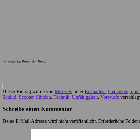
Ich sag's ja, Retter der Reste
Dieser Eintrag wurde von
Mister F.
unter
Ersthaftes!
,
Gedanken, phil
Schlud
,
Scooter
,
Sünden
,
Technik
,
Unfähiggkeit
,
Vorwürfe
verschlagw
Schreibe einen Kommentar
Deine E-Mail-Adresse wird nicht veröffentlicht.
Erforderliche Felder 