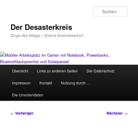
Zum
primären
Such
Inhalt
springen
Der Desasterkreis
Dinge des Alltags – (K)eine Ansichtssache?
Hauptmenü
Übersicht
Links zu anderen Seiten
Der Datenschutz
Impressum
Kontakt
Nutzung durch …
Die Unvollendeten
Beitragsnavigation
←
Vorheriger
Nächster
→