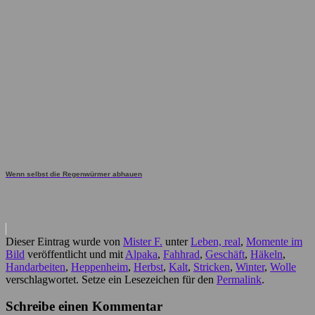
Wenn selbst die Regenwürmer abhauen
Dieser Eintrag wurde von
Mister F.
unter
Leben, real
,
Momente im
Bild
veröffentlicht und mit
Alpaka
,
Fahhrad
,
Geschäft
,
Häkeln
,
Handarbeiten
,
Heppenheim
,
Herbst
,
Kalt
,
Stricken
,
Winter
,
Wolle
verschlagwortet. Setze ein Lesezeichen für den
Permalink
.
Schreibe einen Kommentar