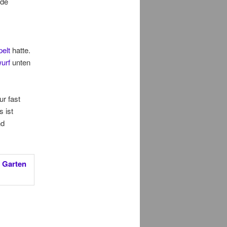
nde
pelt
hatte.
urf
unten
ur fast
 ist
nd