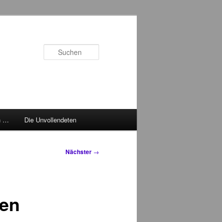
Suchen
h …
Die Unvollendeten
Nächster
→
ben