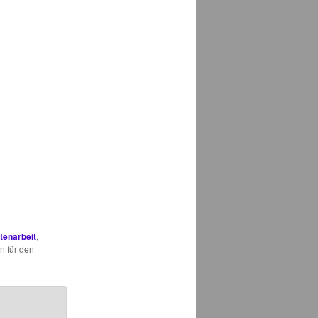
tenarbeit
,
n für den