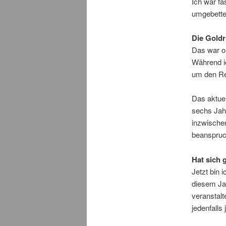
Ich war fa
umgebettet
Die Goldr
Das war oh
Während i
um den Re
Das aktuel
sechs Jahr
inzwische
beanspruc
Hat sich 
Jetzt bin 
diesem Jah
veranstalt
jedenfalls