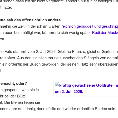
st sicher, dass ich sie nicht verpflanzt, sondern nur für ihr baldiges E
 hatte.
ute sah das offensichtlich anders
nehin die Zeit, in der ich im Garten
reichlich gebuddelt und geschnip
ch oben beschäftigt war, kümmerte sich wenig später
Rudi der Maulw
st.
le Foto stammt vom 2. Juli 2026. Gleiche Pflanze, gleicher Garten, n
e später. Aus den ziemlich traurig aussehenden Stängeln von damals
n ein ordentlicher Busch geworden, der seinen Platz sehr überzeuge
ht.
gemacht, oder?
ich gespannt, was sie in
r bei der Blüte
et. Die Bienen lieben sie
 jedes Jahr sehr innig, dann dürfte dort wieder ordentlich Betrieb sein.