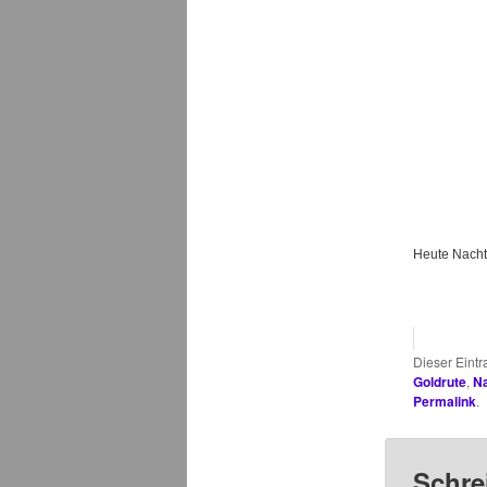
Heute Nacht
Dieser Eint
Goldrute
,
Na
Permalink
.
Schre