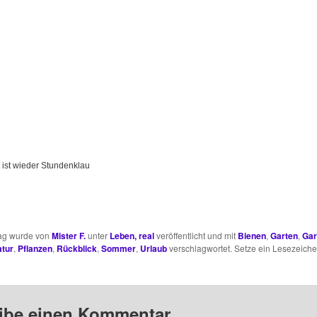
 ist wieder Stundenklau
rag wurde von
Mister F.
unter
Leben, real
veröffentlicht und mit
Bienen
,
Garten
,
Gar
tur
,
Pflanzen
,
Rückblick
,
Sommer
,
Urlaub
verschlagwortet. Setze ein Lesezeiche
ibe einen Kommentar