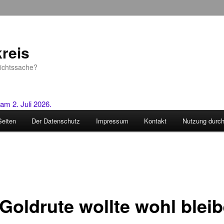
reis
sichtssache?
Seiten
Der Datenschutz
Impressum
Kontakt
Nutzung durc
 Goldrute wollte wohl blei