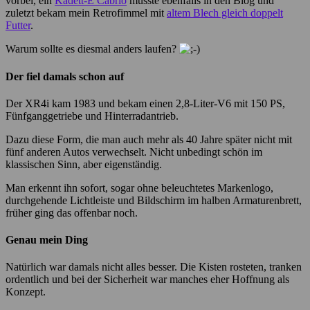
vorbei, ein
Kadett-E Cabrio
musste ebenfalls in den Blog und
zuletzt bekam mein Retrofimmel mit
altem Blech gleich doppelt
Futter
.
Warum sollte es diesmal anders laufen?
Der fiel damals schon auf
Der XR4i kam 1983 und bekam einen 2,8-Liter-V6 mit 150 PS,
Fünfganggetriebe und Hinterradantrieb.
Dazu diese Form, die man auch mehr als 40 Jahre später nicht mit
fünf anderen Autos verwechselt. Nicht unbedingt schön im
klassischen Sinn, aber eigenständig.
Man erkennt ihn sofort, sogar ohne beleuchtetes Markenlogo,
durchgehende Lichtleiste und Bildschirm im halben Armaturenbrett,
früher ging das offenbar noch.
Genau mein Ding
Natürlich war damals nicht alles besser. Die Kisten rosteten, tranken
ordentlich und bei der Sicherheit war manches eher Hoffnung als
Konzept.