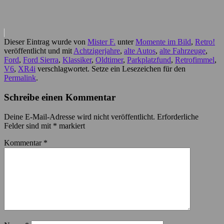
Dieser Eintrag wurde von
Mister F.
unter
Momente im Bild
,
Retro!
veröffentlicht und mit
Achtzigerjahre
,
alte Autos
,
alte Fahrzeuge
,
Ford
,
Ford Sierra
,
Klassiker
,
Oldtimer
,
Parkplatzfund
,
Retrofimmel
,
V6
,
XR4i
verschlagwortet. Setze ein Lesezeichen für den
Permalink
.
Schreibe einen Kommentar
Deine E-Mail-Adresse wird nicht veröffentlicht.
Erforderliche
Felder sind mit
*
markiert
Kommentar
*