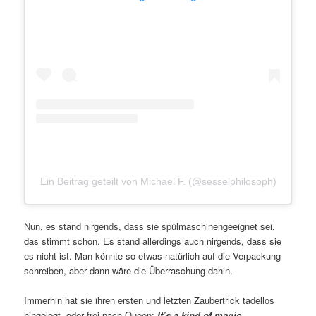
Ein Beitrag geteilt von Michael F. (@sesselphilosoph)
Nun, es stand nirgends, dass sie spülmaschinengeeignet sei,
das stimmt schon. Es stand allerdings auch nirgends, dass sie
es nicht ist. Man könnte so etwas natürlich auf die Verpackung
schreiben, aber dann wäre die Überraschung dahin.
Immerhin hat sie ihren ersten und letzten Zaubertrick tadellos
hingelegt, oder frei nach Queen:
It’s a kind of magic.