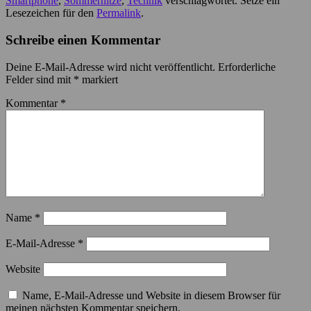
Smartphone
,
Sommerhitze
,
Technik
verschlagwortet. Setze ein
Lesezeichen für den
Permalink
.
Schreibe einen Kommentar
Deine E-Mail-Adresse wird nicht veröffentlicht.
Erforderliche
Felder sind mit
*
markiert
Kommentar
*
Name
*
E-Mail-Adresse
*
Website
Name, E-Mail-Adresse und Website in diesem Browser für
meinen nächsten Kommentar speichern.