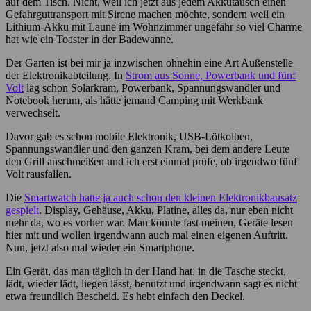
auf dem Tisch. Nicht, weil ich jetzt aus jedem Akkutausch einen
Gefahrguttransport mit Sirene machen möchte, sondern weil ein
Lithium-Akku mit Laune im Wohnzimmer ungefähr so viel Charme
hat wie ein Toaster in der Badewanne.
Der Garten ist bei mir ja inzwischen ohnehin eine Art Außenstelle
der Elektronikabteilung. In
Strom aus Sonne, Powerbank und fünf
Volt
lag schon Solarkram, Powerbank, Spannungswandler und
Notebook herum, als hätte jemand Camping mit Werkbank
verwechselt.
Davor gab es schon mobile Elektronik, USB-Lötkolben,
Spannungswandler und den ganzen Kram, bei dem andere Leute
den Grill anschmeißen und ich erst einmal prüfe, ob irgendwo fünf
Volt rausfallen.
Die
Smartwatch hatte ja auch schon den kleinen Elektronikbausatz
gespielt
. Display, Gehäuse, Akku, Platine, alles da, nur eben nicht
mehr da, wo es vorher war. Man könnte fast meinen, Geräte lesen
hier mit und wollen irgendwann auch mal einen eigenen Auftritt.
Nun, jetzt also mal wieder ein Smartphone.
Ein Gerät, das man täglich in der Hand hat, in die Tasche steckt,
lädt, wieder lädt, liegen lässt, benutzt und irgendwann sagt es nicht
etwa freundlich Bescheid. Es hebt einfach den Deckel.