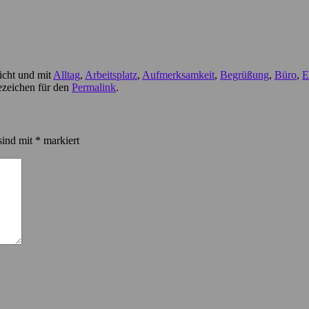
icht und mit
Alltag
,
Arbeitsplatz
,
Aufmerksamkeit
,
Begrüßung
,
Büro
,
E
ezeichen für den
Permalink
.
sind mit
*
markiert