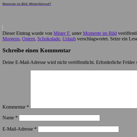
Momente im Bild: Winterfahrrad?
Dieser Eintrag wurde von
Mister F.
unter
Momente im Bild
veröffentl
Morgens
,
Ostern
,
Schokolade
,
Urlaub
verschlagwortet. Setze ein Les
Schreibe einen Kommentar
Deine E-Mail-Adresse wird nicht veröffentlicht.
Erforderliche Felder 
Kommentar
*
Name
*
E-Mail-Adresse
*