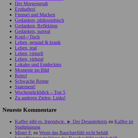
Der Morgengruß
Ersthaftes!
Fimmel und Macken
Gedanken, philosophisch
Gedanken, Reflektion
Gedanken, surreal
Kopf->Tisch
Leben, gesund & krank
Leben, real
Leben, virtuell
Leben, virtural
Lokales und Entdecktes
Momente im Bild
Retro!
Schwache Reime
Statement!
Wochenrückblick – Top 5
Zu anderen Zielen, Links!
Neueste Kommentare
Kaffee gibt es. Irgendwie. ► Der Desasterkreis
zu
Kaffee ist
Stadtplanung
Mister F.
zu
Wenn das Bauchgefühl recht behält