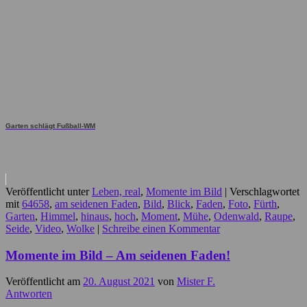
Garten schlägt Fußball-WM
Veröffentlicht unter
Leben, real
,
Momente im Bild
|
Verschlagwortet
mit
64658
,
am seidenen Faden
,
Bild
,
Blick
,
Faden
,
Foto
,
Fürth
,
Garten
,
Himmel
,
hinaus
,
hoch
,
Moment
,
Mühe
,
Odenwald
,
Raupe
,
Seide
,
Video
,
Wolke
|
Schreibe einen Kommentar
Momente im Bild – Am seidenen Faden!
Veröffentlicht am
20. August 2021
von
Mister F.
Antworten