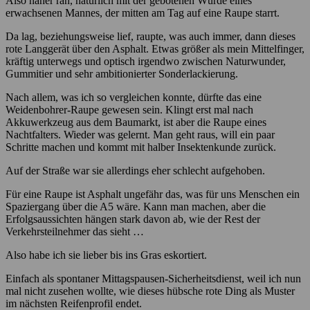
Also näher ran, natürlich mit der gebotenen Würde eines
erwachsenen Mannes, der mitten am Tag auf eine Raupe starrt.
Da lag, beziehungsweise lief, raupte, was auch immer, dann dieses
rote Langgerät über den Asphalt. Etwas größer als mein Mittelfinger,
kräftig unterwegs und optisch irgendwo zwischen Naturwunder,
Gummitier und sehr ambitionierter Sonderlackierung.
Nach allem, was ich so vergleichen konnte, dürfte das eine
Weidenbohrer-Raupe gewesen sein. Klingt erst mal nach
Akkuwerkzeug aus dem Baumarkt, ist aber die Raupe eines
Nachtfalters. Wieder was gelernt. Man geht raus, will ein paar
Schritte machen und kommt mit halber Insektenkunde zurück.
Auf der Straße war sie allerdings eher schlecht aufgehoben.
Für eine Raupe ist Asphalt ungefähr das, was für uns Menschen ein
Spaziergang über die A5 wäre. Kann man machen, aber die
Erfolgsaussichten hängen stark davon ab, wie der Rest der
Verkehrsteilnehmer das sieht …
Also habe ich sie lieber bis ins Gras eskortiert.
Einfach als spontaner Mittagspausen-Sicherheitsdienst, weil ich nun
mal nicht zusehen wollte, wie dieses hübsche rote Ding als Muster
im nächsten Reifenprofil endet.