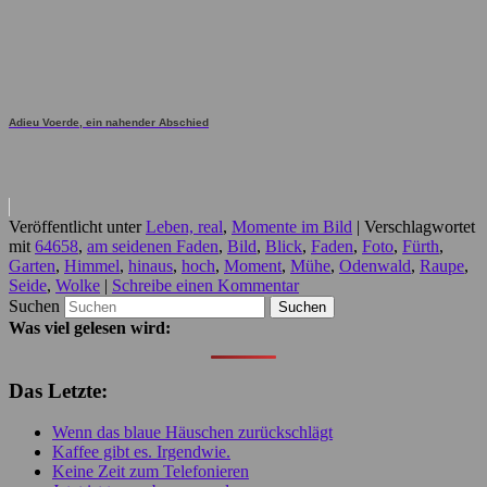
Adieu Voerde, ein nahender Abschied
Veröffentlicht unter
Leben, real
,
Momente im Bild
|
Verschlagwortet
mit
64658
,
am seidenen Faden
,
Bild
,
Blick
,
Faden
,
Foto
,
Fürth
,
Garten
,
Himmel
,
hinaus
,
hoch
,
Moment
,
Mühe
,
Odenwald
,
Raupe
,
Seide
,
Wolke
|
Schreibe einen Kommentar
Suchen
Was viel gelesen wird:
Das Letzte:
Wenn das blaue Häuschen zurückschlägt
Kaffee gibt es. Irgendwie.
Keine Zeit zum Telefonieren