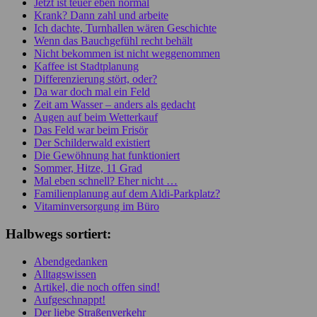
Jetzt ist teuer eben normal
Krank? Dann zahl und arbeite
Ich dachte, Turnhallen wären Geschichte
Wenn das Bauchgefühl recht behält
Nicht bekommen ist nicht weggenommen
Kaffee ist Stadtplanung
Differenzierung stört, oder?
Da war doch mal ein Feld
Zeit am Wasser – anders als gedacht
Augen auf beim Wetterkauf
Das Feld war beim Frisör
Der Schilderwald existiert
Die Gewöhnung hat funktioniert
Sommer, Hitze, 11 Grad
Mal eben schnell? Eher nicht …
Familienplanung auf dem Aldi-Parkplatz?
Vitaminversorgung im Büro
Halbwegs sortiert:
Abendgedanken
Alltagswissen
Artikel, die noch offen sind!
Aufgeschnappt!
Der liebe Straßenverkehr