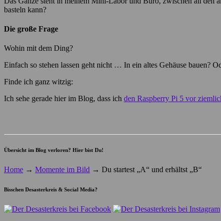
Das Ganze steht in meinem Mini-Labor und Büro, zwischen all den a
basteln kann?
Die große Frage
Wohin mit dem Ding?
Einfach so stehen lassen geht nicht … In ein altes Gehäuse bauen? Od
Finde ich ganz witzig:
Ich sehe gerade hier im Blog, dass ich
den Raspberry Pi 5 vor ziemli
Übersicht im Blog verloren? Hier bist Du!
Home
→
Momente im Bild
→
Du startest „A“ und erhältst „B“
Bisschen Desasterkreis & Social Media?