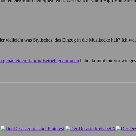
nderen elektronischen Spielereien. Wer braucht schon High-End-Strea
er vielleicht was Stylisches, das Einzug in die Musikecke hält? Ich we
ch genau einem Jahr in Betrieb genommen
habe, kommt mir vor wie ge