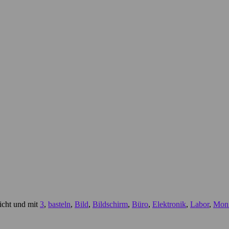
icht und mit
3
,
basteln
,
Bild
,
Bildschirm
,
Büro
,
Elektronik
,
Labor
,
Moni