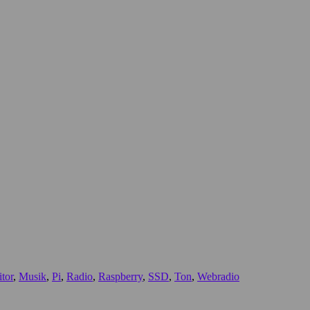
tor
,
Musik
,
Pi
,
Radio
,
Raspberry
,
SSD
,
Ton
,
Webradio