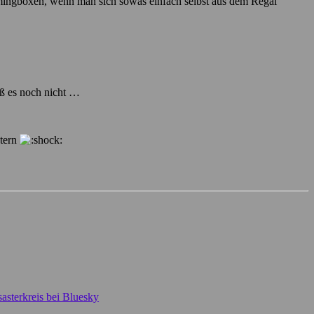
mingboxen, wenn man sich sowas einfach selbst aus dem Regal
iß es noch nicht …
stern