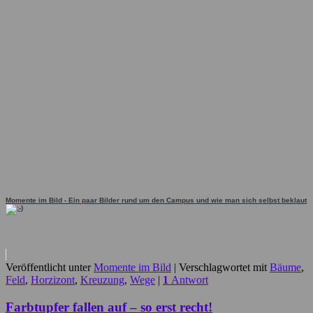
Momente im Bild - Ein paar Bilder rund um den Campus und wie man sich selbst beklaut
Veröffentlicht unter
Momente im Bild
|
Verschlagwortet mit
Bäume
,
Feld
,
Horzizont
,
Kreuzung
,
Wege
|
1
Antwort
Farbtupfer fallen auf – so erst recht!