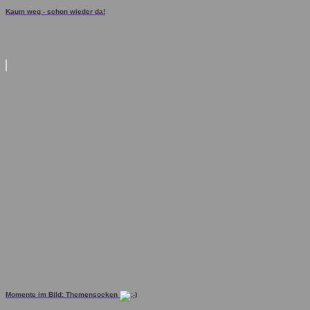
Kaum weg - schon wieder da!
Momente im Bild: Themensocken