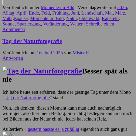
Veröffentlicht unter
Momente im Bild
|
Verschlagwortet mit
2026
,
Alltag
,
April
,
Ende
,
Feld
,
Frühling
,
Juni
,
Landschaft
,
Mai
,
März
,
Mittagspause
,
Momente im Bild
,
Natur
,
Odenwald
,
Rapsfeld
,
Sonne
,
Spaziergang
,
Veränderung
,
Wetter
|
Schreibe einen
Kommentar
Tag der Naturfotografie
Veröffentlicht am
16. Juni 2025
von
Mister F.
Antworten
Besser spät als
nie
Ich habe heute erst erfahren, dass der gestrige Tag unter dem Motto
„
Tag der Naturfotografie
“ stand.
Nun, ich denken, diesen Moment kann man auch nachträglich
würdigen, also hier mein Beitrag. So richtig festlegen kann ich mich
bei Bildern aus der Natur eh nie, jedes hat seinen Reiz.
Außerdem –
gestern passte es ja zufällig
eigentlich auch ganz gut