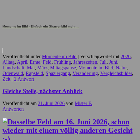
Momente im Bild - Einfach ein Gitarrenbild mehr ...
Veröffentlicht unter
Momente im Bild
|
Verschlagwortet mit
2026
,
Alltag
,
April
,
Ernte
,
Feld
,
Frühling
,
Jahreszeiten
,
Juli
,
Juni
,
Landschaft
,
Mai
,
März
,
Mittagspause
,
Momente im Bild
,
Natur
,
Odenwald
,
Rapsfeld
,
Spaziergang
,
Veränderung
,
Vergleichsbilder
,
Zeit
|
1
Antwort
Gleiche Stelle, nächster Anblick
Veröffentlicht am
21. Juni 2026
von
Mister F.
Antworten