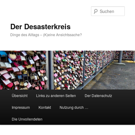
Zum
primären
Such
Inhalt
springen
Der Desasterkreis
Dinge des Alltags – (K)eine Ansichtssache?
Hauptmenü
Übersicht
Links zu anderen Seiten
Der Datenschutz
Impressum
Kontakt
Nutzung durch …
Die Unvollendeten