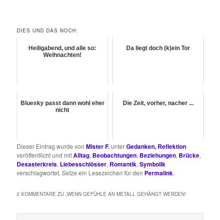
DIES UND DAS NOCH:
Heiligabend, und alle so:
Da liegt doch (k)ein Tor
Weihnachten!
Bluesky passt dann wohl eher
Die Zeit, vorher, nacher ...
nicht
Dieser Eintrag wurde von
Mister F.
unter
Gedanken, Reflektion
veröffentlicht und mit
Alltag
,
Beobachtungen
,
Beziehungen
,
Brücke
,
Desasterkreis
,
Liebesschlösser
,
Romantik
,
Symbolik
verschlagwortet. Setze ein Lesezeichen für den
Permalink
.
2 KOMMENTARE ZU „
WENN GEFÜHLE AN METALL GEHÄNGT WERDEN
“