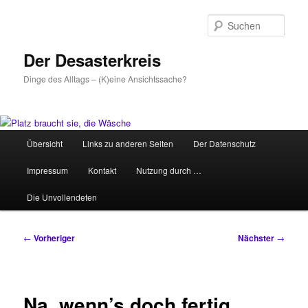
Zum
primären
Such
Inhalt
springen
Der Desasterkreis
Dinge des Alltags – (K)eine Ansichtssache?
Hauptmenü
Übersicht
Links zu anderen Seiten
Der Datenschutz
Impressum
Kontakt
Nutzung durch …
Die Unvollendeten
Beitragsnavigation
←
Vorheriger
Nächster
→
Na, wenn’s doch fertig