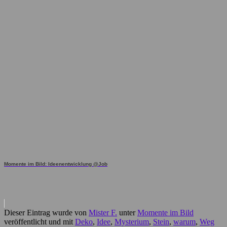
Momente im Bild: Ideenentwicklung @Job
Dieser Eintrag wurde von
Mister F.
unter
Momente im Bild
veröffentlicht und mit
Deko
,
Idee
,
Mysterium
,
Stein
,
warum
,
Weg