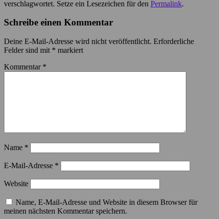
verschlagwortet. Setze ein Lesezeichen für den
Permalink
.
Schreibe einen Kommentar
Deine E-Mail-Adresse wird nicht veröffentlicht.
Erforderliche
Felder sind mit
*
markiert
Kommentar
*
Name
*
E-Mail-Adresse
*
Website
Name, E-Mail-Adresse und Website in diesem Browser für
meinen nächsten Kommentar speichern.