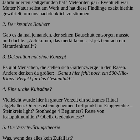
Jahrhunderten stattgefunden hat? Meteoriten gar? Eventuell war
Mutter Natur selbst am Werk und hat diese Findlinge exakt hierhin
gewürfelt, um uns nachdenklich zu stimmen.
2. Der kreative Bauherr
Gab es da mal jemanden, der seinen Bauschutt entsorgen musste
und dachte: „Ach komm, das merkt keiner. Ist jetzt einfach ein
Naturdenkmal!“?
3. Dekoration mit ohne Konzept
Es gibt Menschen, die stellen sich Gartenzwerge in den Rasen.
Andere denken da größer: „
Genau hier fehlt noch ein 500-Kilo-
Klops! Perfekt für das Gesamtbild!
“
4. Eine uralte Kultstätte?
Vielleicht wurde hier in grauer Vorzeit ein seltsames Ritual
abgehalten. Oder es ist ein geheimer Treffpunkt für Eingeweihte –
Steinkreis light? Stonhedge 4 Beginners? Reste von
Katapultmunition? Obelix Gedenkwiese?
5. Die Verschwörungstheorie
Was, wenn das alles kein Zufall ist?