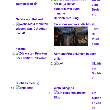
e an
Drohn
en,
Gefahr und Helden?
Facebook entdeckt die Moral
Jetzt
ist
teuer
eben
normal
Achtung Froschkinder, besser
grillen!
Ok, für
ein
Suchbi
ld
reicht es nicht ;-)
Wetterdingens …
Ein
bissch
en Job
im