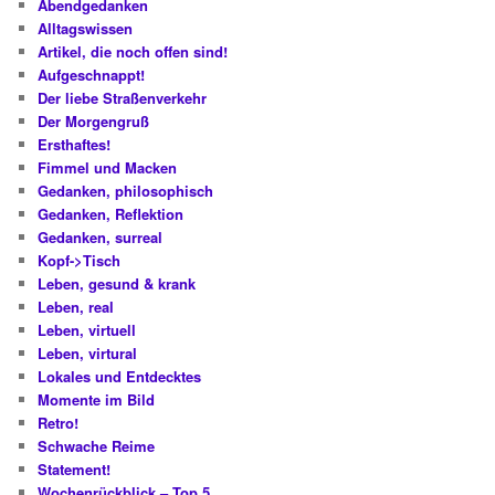
Abendgedanken
Alltagswissen
Artikel, die noch offen sind!
Aufgeschnappt!
Der liebe Straßenverkehr
Der Morgengruß
Ersthaftes!
Fimmel und Macken
Gedanken, philosophisch
Gedanken, Reflektion
Gedanken, surreal
Kopf->Tisch
Leben, gesund & krank
Leben, real
Leben, virtuell
Leben, virtural
Lokales und Entdecktes
Momente im Bild
Retro!
Schwache Reime
Statement!
Wochenrückblick – Top 5