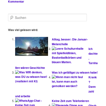
Kommentar
S
u
c
h
Was viel gelesen wird:
e
n
Alltag, besser: Die Januar-
Melancholie
Ich
dachte
,
Turnha
llen wären Geschichte
Was ich gefälligst zu wissen habe!
Krank
?
Dann
zahl
und arbeite
Keine Zeit zum Telefonieren
Glaub