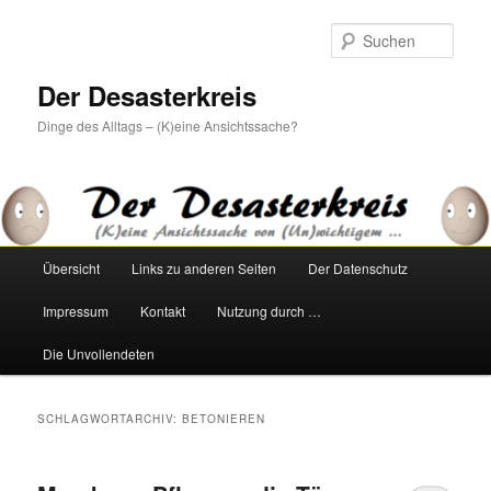
Zum
Zum
primären
sekundären
Such
Inhalt
Inhalt
springen
springen
Der Desasterkreis
Dinge des Alltags – (K)eine Ansichtssache?
Hauptmenü
Übersicht
Links zu anderen Seiten
Der Datenschutz
Impressum
Kontakt
Nutzung durch …
Die Unvollendeten
SCHLAGWORTARCHIV:
BETONIEREN