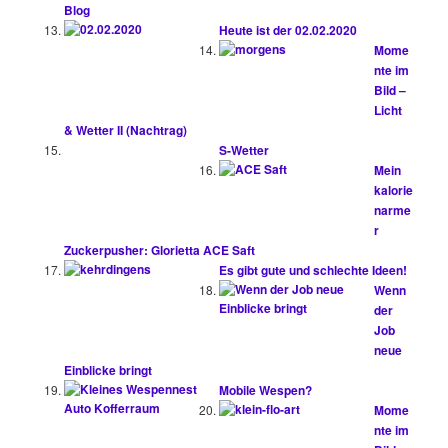
Blog
Heute ist der 02.02.2020
Mome
nte im
Bild –
Licht
& Wetter II (Nachtrag)
S-Wetter
Mein
kalorie
narme
r
Zuckerpusher: Glorietta ACE Saft
Es gibt gute und schlechte Ideen!
Wenn
der
Job
neue
Einblicke bringt
Mobile Wespen?
Mome
nte im