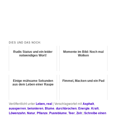
DIES UND DAS NOCH:
Rudis Status und ein leider
Momente im Bild: Noch mal
notwendiges Wort!
Wolken
Einige mühsame Sekunden
Fimmel, Macken und ein Pad
aus dem Leben einer Raupe
Veröffentlicht unter
Leben, real
|
Verschlagwortet mit
Asphalt
,
aussperren
,
betonieren
,
Blume
,
durchbrochen
,
Energie
,
Kraft
,
Löwenzahn
,
Natur
,
Pflanze
,
Pusteblume
,
Teer
,
Zeit
|
Schreibe einen