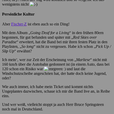
wenigstens nicht
Persönliche Kultur
Aber
Fischer-Z
ist eben auch so ein Ding!
Mit dem Album „
Going Deaf for a Living
“ in den frühen 80ern
begonnen, für gut befunden und später mit „
Red Skies over
Paradise
“ erweitert, hat die Band bei mir ihren festen Platz in den
Playlisten, „
So long
“ nicht zu vergessen. Habe ich schon „
Pick Up /
Slip Up
“ erwähnt?
Ich mein‘, wer zur Zeit der Erscheinung von „
Marliese
“ nicht mit
160 km/h über die Autobahn gedonnert ist (in einem Auto, dass bei
120 schon ein Risiko war
) und laut die
Windschutzscheibe angeschrien hat, der hatte doch keine Jugend,
oder?
Wie auch immer, ich habe mein Ticket und kommt nichts
Ungeplantes dazwischen, schaue ich mir die Band live an, in Reihe
eins.
Und wer weiß, vielleicht stoppt ja auch Herr Bruce Springsteen
noch mal in Deutschland.