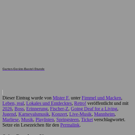
Garten-Geräte-Bastel-Stunde
Dieser Eintrag wurde von
Mister F.
unter
Fimmel und Macken
,
Leben, real
,
Lokales und Entdecktes
,
Retro!
veröffentlicht und mit
2026
,
Boss
,
Erinnerung
,
Fischer-Z
,
Going Deaf for a Living
,
Jugend
,
Karnevalsmusik
,
Konzert
,
Live-Musik
,
Mannheim
,
Marliese
,
Musik
,
Playlisten
,
Springsteen
,
Ticket
verschlagwortet.
Setze ein Lesezeichen für den
Permalink
.