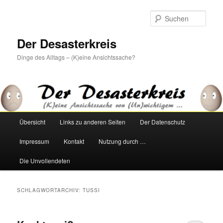
Zum
Zum
primären
sekundären
Such
Inhalt
Inhalt
springen
springen
Der Desasterkreis
Dinge des Alltags – (K)eine Ansichtssache?
Hauptmenü
Übersicht
Links zu anderen Seiten
Der Datenschutz
Impressum
Kontakt
Nutzung durch …
Die Unvollendeten
SCHLAGWORTARCHIV:
TUSSI