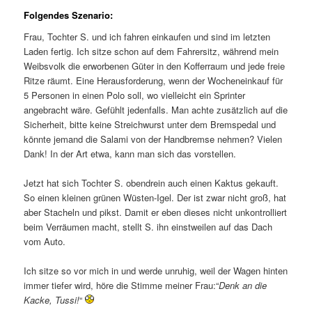
Folgendes Szenario:
Frau, Tochter S. und ich fahren einkaufen und sind im letzten
Laden fertig. Ich sitze schon auf dem Fahrersitz, während mein
Weibsvolk die erworbenen Güter in den Kofferraum und jede freie
Ritze räumt. Eine Herausforderung, wenn der Wocheneinkauf für
5 Personen in einen Polo soll, wo vielleicht ein Sprinter
angebracht wäre. Gefühlt jedenfalls. Man achte zusätzlich auf die
Sicherheit, bitte keine Streichwurst unter dem Bremspedal und
könnte jemand die Salami von der Handbremse nehmen? Vielen
Dank! In der Art etwa, kann man sich das vorstellen.
Jetzt hat sich Tochter S. obendrein auch einen Kaktus gekauft.
So einen kleinen grünen Wüsten-Igel. Der ist zwar nicht groß, hat
aber Stacheln und pikst. Damit er eben dieses nicht unkontrolliert
beim Verräumen macht, stellt S. ihn einstweilen auf das Dach
vom Auto.
Ich sitze so vor mich in und werde unruhig, weil der Wagen hinten
immer tiefer wird, höre die Stimme meiner Frau:“
Denk an die
Kacke, Tussi!
“