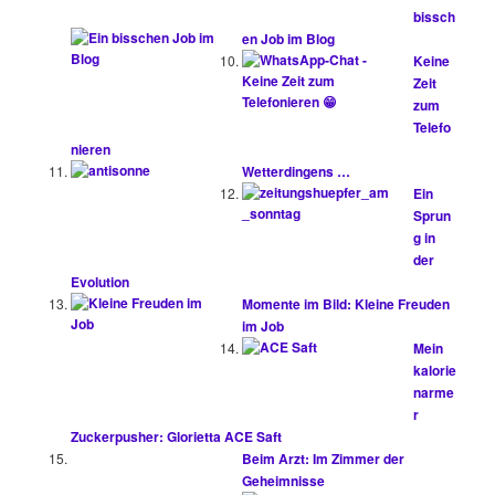
bissch
en Job im Blog
Keine
Zeit
zum
Telefo
nieren
Wetterdingens …
Ein
Sprun
g in
der
Evolution
Momente im Bild: Kleine Freuden
im Job
Mein
kalorie
narme
r
Zuckerpusher: Glorietta ACE Saft
Beim Arzt: Im Zimmer der
Geheimnisse