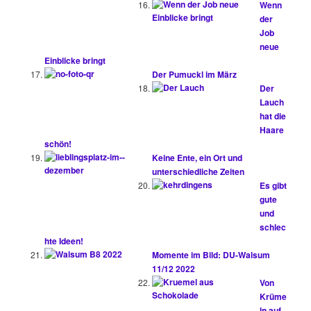
Wenn
der
Job
neue
Einblicke bringt
Der Pumuckl im März
Der
Lauch
hat die
Haare
schön!
Keine Ente, ein Ort und
unterschiedliche Zeiten
Es gibt
gute
und
schlec
hte Ideen!
Momente im Bild: DU-Walsum
11/12 2022
Von
Krüme
ln auf