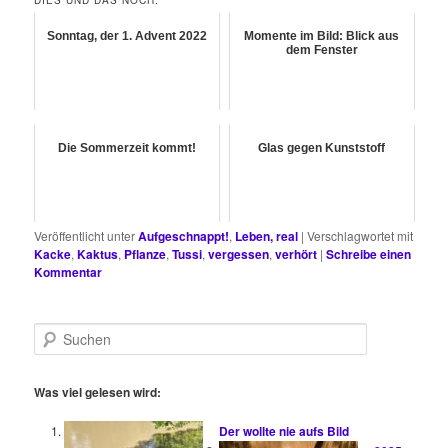
DIES UND DAS NOCH:
Sonntag, der 1. Advent 2022
Momente im Bild: Blick aus
dem Fenster
Die Sommerzeit kommt!
Glas gegen Kunststoff
Veröffentlicht unter
Aufgeschnappt!
,
Leben, real
|
Verschlagwortet mit
Kacke
,
Kaktus
,
Pflanze
,
Tussi
,
vergessen
,
verhört
|
Schreibe einen
Kommentar
S
u
c
h
Was viel gelesen wird:
e
n
Der wollte nie aufs Bild