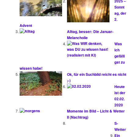
2025 –
Sonnt
ag, der
2.
Advent
Alltag, besser: Die Januar-
Melancholie
Was
ich
gefälli
gst zu
wissen habe!
Ok, für ein Suchbild reicht es nicht
;-)
Heute
ist der
02.02.
2020
Momente im Bild – Licht & Wetter
II (Nachtrag)
S-
Wetter
Ein