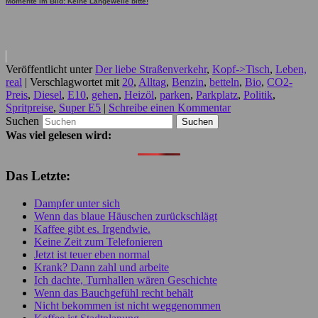
Momente im Bild: Keine Langeweile bitte!
Veröffentlicht unter
Der liebe Straßenverkehr
,
Kopf->Tisch
,
Leben,
real
|
Verschlagwortet mit
20
,
Alltag
,
Benzin
,
betteln
,
Bio
,
CO2-
Preis
,
Diesel
,
E10
,
gehen
,
Heizöl
,
parken
,
Parkplatz
,
Politik
,
Spritpreise
,
Super E5
|
Schreibe einen Kommentar
Suchen
Was viel gelesen wird:
Das Letzte:
Dampfer unter sich
Wenn das blaue Häuschen zurückschlägt
Kaffee gibt es. Irgendwie.
Keine Zeit zum Telefonieren
Jetzt ist teuer eben normal
Krank? Dann zahl und arbeite
Ich dachte, Turnhallen wären Geschichte
Wenn das Bauchgefühl recht behält
Nicht bekommen ist nicht weggenommen