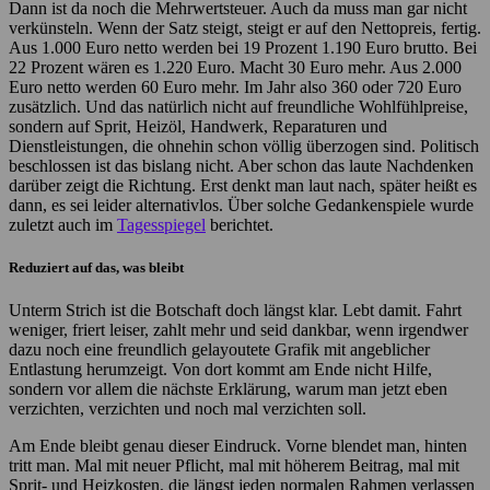
Dann ist da noch die Mehrwertsteuer. Auch da muss man gar nicht
verkünsteln. Wenn der Satz steigt, steigt er auf den Nettopreis, fertig.
Aus 1.000 Euro netto werden bei 19 Prozent 1.190 Euro brutto. Bei
22 Prozent wären es 1.220 Euro. Macht 30 Euro mehr. Aus 2.000
Euro netto werden 60 Euro mehr. Im Jahr also 360 oder 720 Euro
zusätzlich. Und das natürlich nicht auf freundliche Wohlfühlpreise,
sondern auf Sprit, Heizöl, Handwerk, Reparaturen und
Dienstleistungen, die ohnehin schon völlig überzogen sind. Politisch
beschlossen ist das bislang nicht. Aber schon das laute Nachdenken
darüber zeigt die Richtung. Erst denkt man laut nach, später heißt es
dann, es sei leider alternativlos. Über solche Gedankenspiele wurde
zuletzt auch im
Tagesspiegel
berichtet.
Reduziert auf das, was bleibt
Unterm Strich ist die Botschaft doch längst klar. Lebt damit. Fahrt
weniger, friert leiser, zahlt mehr und seid dankbar, wenn irgendwer
dazu noch eine freundlich gelayoutete Grafik mit angeblicher
Entlastung herumzeigt. Von dort kommt am Ende nicht Hilfe,
sondern vor allem die nächste Erklärung, warum man jetzt eben
verzichten, verzichten und noch mal verzichten soll.
Am Ende bleibt genau dieser Eindruck. Vorne blendet man, hinten
tritt man. Mal mit neuer Pflicht, mal mit höherem Beitrag, mal mit
Sprit- und Heizkosten, die längst jeden normalen Rahmen verlassen