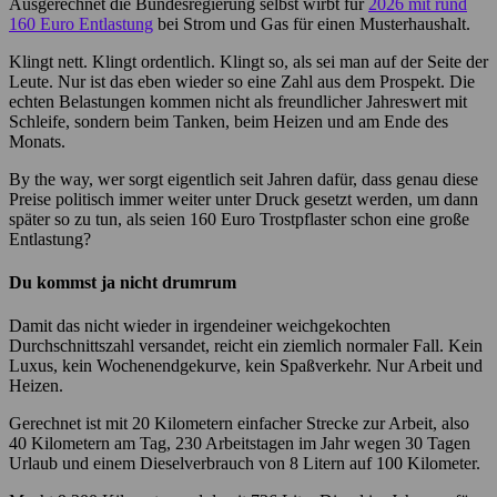
Ausgerechnet die Bundesregierung selbst wirbt für
2026 mit rund
160 Euro Entlastung
bei Strom und Gas für einen Musterhaushalt.
Klingt nett. Klingt ordentlich. Klingt so, als sei man auf der Seite der
Leute. Nur ist das eben wieder so eine Zahl aus dem Prospekt. Die
echten Belastungen kommen nicht als freundlicher Jahreswert mit
Schleife, sondern beim Tanken, beim Heizen und am Ende des
Monats.
By the way, wer sorgt eigentlich seit Jahren dafür, dass genau diese
Preise politisch immer weiter unter Druck gesetzt werden, um dann
später so zu tun, als seien 160 Euro Trostpflaster schon eine große
Entlastung?
Du kommst ja nicht drumrum
Damit das nicht wieder in irgendeiner weichgekochten
Durchschnittszahl versandet, reicht ein ziemlich normaler Fall. Kein
Luxus, kein Wochenendgekurve, kein Spaßverkehr. Nur Arbeit und
Heizen.
Gerechnet ist mit 20 Kilometern einfacher Strecke zur Arbeit, also
40 Kilometern am Tag, 230 Arbeitstagen im Jahr wegen 30 Tagen
Urlaub und einem Dieselverbrauch von 8 Litern auf 100 Kilometer.