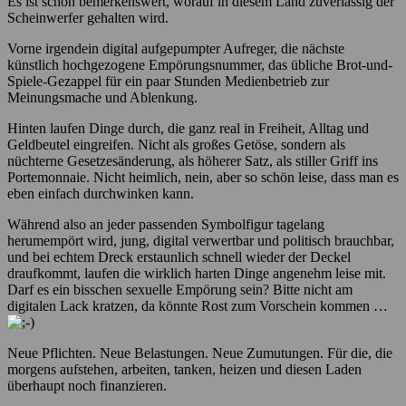
Es ist schon bemerkenswert, worauf in diesem Land zuverlässig der
Scheinwerfer gehalten wird.
Vorne irgendein digital aufgepumpter Aufreger, die nächste
künstlich hochgezogene Empörungsnummer, das übliche Brot-und-
Spiele-Gezappel für ein paar Stunden Medienbetrieb zur
Meinungsmache und Ablenkung.
Hinten laufen Dinge durch, die ganz real in Freiheit, Alltag und
Geldbeutel eingreifen. Nicht als großes Getöse, sondern als
nüchterne Gesetzesänderung, als höherer Satz, als stiller Griff ins
Portemonnaie. Nicht heimlich, nein, aber so schön leise, dass man es
eben einfach durchwinken kann.
Während also an jeder passenden Symbolfigur tagelang
herumempört wird, jung, digital verwertbar und politisch brauchbar,
und bei echtem Dreck erstaunlich schnell wieder der Deckel
draufkommt, laufen die wirklich harten Dinge angenehm leise mit.
Darf es ein bisschen sexuelle Empörung sein? Bitte nicht am
digitalen Lack kratzen, da könnte Rost zum Vorschein kommen …
Neue Pflichten. Neue Belastungen. Neue Zumutungen. Für die, die
morgens aufstehen, arbeiten, tanken, heizen und diesen Laden
überhaupt noch finanzieren.