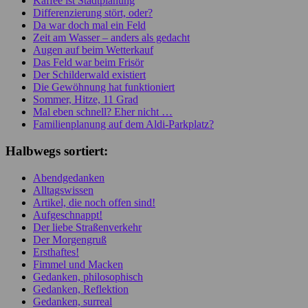
Kaffee ist Stadtplanung
Differenzierung stört, oder?
Da war doch mal ein Feld
Zeit am Wasser – anders als gedacht
Augen auf beim Wetterkauf
Das Feld war beim Frisör
Der Schilderwald existiert
Die Gewöhnung hat funktioniert
Sommer, Hitze, 11 Grad
Mal eben schnell? Eher nicht …
Familienplanung auf dem Aldi-Parkplatz?
Halbwegs sortiert:
Abendgedanken
Alltagswissen
Artikel, die noch offen sind!
Aufgeschnappt!
Der liebe Straßenverkehr
Der Morgengruß
Ersthaftes!
Fimmel und Macken
Gedanken, philosophisch
Gedanken, Reflektion
Gedanken, surreal