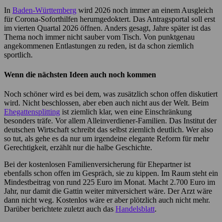
In
Baden-Württemberg
wird 2026 noch immer an einem Ausgleich
für Corona-Soforthilfen herumgedoktert. Das Antragsportal soll erst
im vierten Quartal 2026 öffnen. Anders gesagt, Jahre später ist das
Thema noch immer nicht sauber vom Tisch. Von punktgenau
angekommenen Entlastungen zu reden, ist da schon ziemlich
sportlich.
Wenn die nächsten Ideen auch noch kommen
Noch schöner wird es bei dem, was zusätzlich schon offen diskutiert
wird. Nicht beschlossen, aber eben auch nicht aus der Welt. Beim
Ehegattensplitting
ist ziemlich klar, wen eine Einschränkung
besonders träfe. Vor allem Alleinverdiener-Familien. Das Institut der
deutschen Wirtschaft schreibt das selbst ziemlich deutlich. Wer also
so tut, als gehe es da nur um irgendeine elegante Reform für mehr
Gerechtigkeit, erzählt nur die halbe Geschichte.
Bei der kostenlosen Familienversicherung für Ehepartner ist
ebenfalls schon offen im Gespräch, sie zu kippen. Im Raum steht ein
Mindestbeitrag von rund 225 Euro im Monat. Macht 2.700 Euro im
Jahr, nur damit die Gattin weiter mitversichert wäre. Der Arzt wäre
dann nicht weg. Kostenlos wäre er aber plötzlich auch nicht mehr.
Darüber berichtete zuletzt auch das
Handelsblatt
.