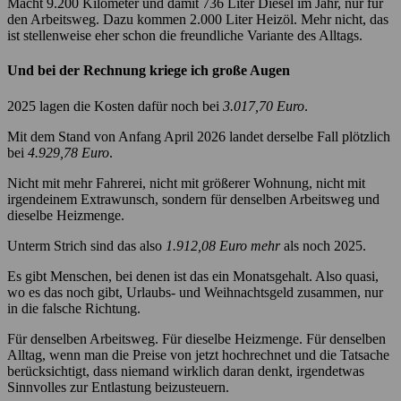
Macht 9.200 Kilometer und damit 736 Liter Diesel im Jahr, nur für
den Arbeitsweg. Dazu kommen 2.000 Liter Heizöl. Mehr nicht, das
ist stellenweise eher schon die freundliche Variante des Alltags.
Und bei der Rechnung kriege ich große Augen
2025 lagen die Kosten dafür noch bei
3.017,70 Euro
.
Mit dem Stand von Anfang April 2026 landet derselbe Fall plötzlich
bei
4.929,78 Euro
.
Nicht mit mehr Fahrerei, nicht mit größerer Wohnung, nicht mit
irgendeinem Extrawunsch, sondern für denselben Arbeitsweg und
dieselbe Heizmenge.
Unterm Strich sind das also
1.912,08 Euro mehr
als noch 2025.
Es gibt Menschen, bei denen ist das ein Monatsgehalt. Also quasi,
wo es das noch gibt, Urlaubs- und Weihnachtsgeld zusammen, nur
in die falsche Richtung.
Für denselben Arbeitsweg. Für dieselbe Heizmenge. Für denselben
Alltag, wenn man die Preise von jetzt hochrechnet und die Tatsache
berücksichtigt, dass niemand wirklich daran denkt, irgendetwas
Sinnvolles zur Entlastung beizusteuern.