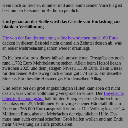
Kein noch so frecher, dummer und auch anmaßender Vorschlag ist
bestimmten Personen in Berlin zu peinlich.
Und genau an der Stelle wird das Gerede von Entlastung zur
blanken Verhöhnung
Die von der Bundesregierung selbst beworbenen rund 160 Euro
decken in diesem Beispiel nicht einmal ein Zehntel dessen ab, was
an realer Mehrbelastung schon wieder draufliegt.
Es bleiben also trotz dieses hübsch präsentierten Trostpflasters noch
rund 1.752 Euro Mehrbelastung stehen. Allein beim Heizöl liegen
zwischen 2025 und dem jetzigen Niveau 1.338 Euro. Beim Diesel
für den reinen Arbeitsweg noch einmal gut 574 Euro. Für dieselbe
Strecke. Für dieselbe Heizmenge. Für denselben Alltag.
Und selbst bei den groß angekündigten Hilfen kam eben oft nicht
das an, was vorher vollmundig versprochen wurde. Der
Bayerische
Oberste Rechnungshof
hält für den Energiesperren-Schutzschirm
fest, dass von 25,5 Millionen Euro vorgesehener Härtefallhilfe am
Ende nur 265.000 Euro ausgezahlt wurden. Der Vollzug kostete 1,4
Millionen Euro, also ein Mehrfaches der eigentlichen Hilfe. Das
muss man auch erstmal schaffen. Groß helfen wollen und am Ende
mehr Verwaltung als Hilfe produzieren.