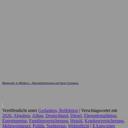
Momente in Bildern - Abendstimmung auf dem Campus
Veröffentlicht unter
Gedanken, Reflektion
|
Verschlagwortet mit
2026
,
Abgaben
,
Alltag
,
Deutschland
,
Diesel
,
Ehegattensplitting
,
Energiepreise
,
Familienversicherung
,
Heizöl
,
Krankenversicherung
,
Mehrwertsteuer
,
Politik
,
Spritpreise
,
Wehrpflicht
|
3
Antworten