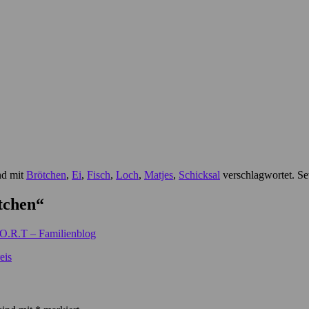
nd mit
Brötchen
,
Ei
,
Fisch
,
Loch
,
Matjes
,
Schicksal
verschlagwortet. Se
tchen
“
W.O.R.T – Familienblog
eis