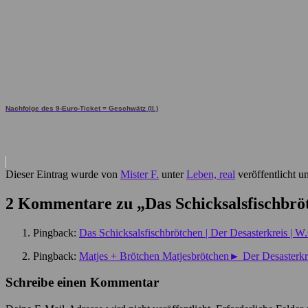
Nachfolge des 9-Euro-Ticket = Geschwätz (II.)
Dieser Eintrag wurde von
Mister F.
unter
Leben, real
veröffentlicht u
2 Kommentare zu „
Das Schicksalsfischbrö
Pingback:
Das Schicksalsfischbrötchen | Der Desasterkreis | 
Pingback:
Matjes + Brötchen Matjesbrötchen► Der Desasterkr
Schreibe einen Kommentar