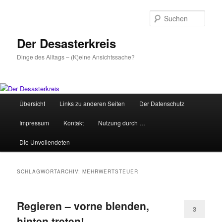
Zum
Zum
primären
sekundären
Such
Inhalt
Inhalt
springen
springen
Der Desasterkreis
Dinge des Alltags – (K)eine Ansichtssache?
Hauptmenü
Übersicht
Links zu anderen Seiten
Der Datenschutz
Impressum
Kontakt
Nutzung durch …
Die Unvollendeten
SCHLAGWORTARCHIV:
MEHRWERTSTEUER
Regieren – vorne blenden,
3
hinten treten!