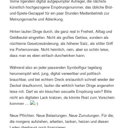
Vorne irgendein digital aufgepumpter Aufreger, die nächste
künstlich hochgezogene Empörungsnummer, das übliche Brot-
und-Spiele-Gezappel für ein paar Stunden Medienbetrieb zur
Meinungsmache und Ablenkung.
Hinten laufen Dinge durch, die ganz real in Freiheit, Alltag und
Geldbeutel eingreifen. Nicht als großes Getöse, sondern als
nüchterne Gesetzesänderung, als höherer Satz, als stiller Griff
ins Portemonnaie. Nicht heimlich, nein, aber so schön leise,
dass man es eben einfach durchwinken kann.
Während also an jeder passenden Symbolfigur tagelang
herumempört wird, jung, digital verwertbar und politisch
brauchbar, und bei echtem Dreck erstaunlich schnell wieder der
Deckel draufkommt, laufen die wirklich harten Dinge angenehm
leise mit. Darf es ein bisschen sexuelle Empörung sein? Bitte
nicht am digitalen Lack kratzen, da könnte Rost zum Vorschein
kommen …
Neue Pflichten. Neue Belastungen. Neue Zumutungen. Für die,
die morgens aufstehen, arbeiten, tanken, heizen und diesen
Laden überhaupt noch finanzieren.