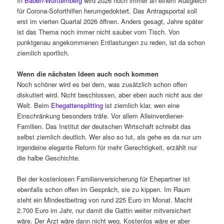
In
Baden-Württemberg
wird 2026 noch immer an einem Ausgleich
für Corona-Soforthilfen herumgedoktert. Das Antragsportal soll
erst im vierten Quartal 2026 öffnen. Anders gesagt, Jahre später
ist das Thema noch immer nicht sauber vom Tisch. Von
punktgenau angekommenen Entlastungen zu reden, ist da schon
ziemlich sportlich.
Wenn die nächsten Ideen auch noch kommen
Noch schöner wird es bei dem, was zusätzlich schon offen
diskutiert wird. Nicht beschlossen, aber eben auch nicht aus der
Welt. Beim
Ehegattensplitting
ist ziemlich klar, wen eine
Einschränkung besonders träfe. Vor allem Alleinverdiener-
Familien. Das Institut der deutschen Wirtschaft schreibt das
selbst ziemlich deutlich. Wer also so tut, als gehe es da nur um
irgendeine elegante Reform für mehr Gerechtigkeit, erzählt nur
die halbe Geschichte.
Bei der kostenlosen Familienversicherung für Ehepartner ist
ebenfalls schon offen im Gespräch, sie zu kippen. Im Raum
steht ein Mindestbeitrag von rund 225 Euro im Monat. Macht
2.700 Euro im Jahr, nur damit die Gattin weiter mitversichert
wäre. Der Arzt wäre dann nicht weg. Kostenlos wäre er aber