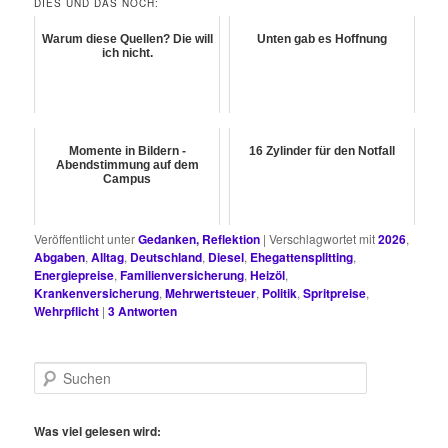
DIES UND DAS NOCH:
Warum diese Quellen? Die will
Unten gab es Hoffnung
ich nicht.
Momente in Bildern -
16 Zylinder für den Notfall
Abendstimmung auf dem
Campus
Veröffentlicht unter
Gedanken, Reflektion
|
Verschlagwortet mit
2026
,
Abgaben
,
Alltag
,
Deutschland
,
Diesel
,
Ehegattensplitting
,
Energiepreise
,
Familienversicherung
,
Heizöl
,
Krankenversicherung
,
Mehrwertsteuer
,
Politik
,
Spritpreise
,
Wehrpflicht
|
3
Antworten
S
u
c
h
Was viel gelesen wird:
e