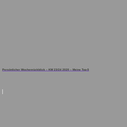
Persönlicher Wochenrückblick – KW 23/24 2020 – Meine Top-5