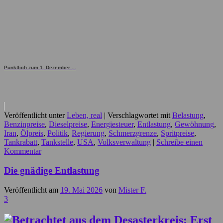
Pünktlich zum 1. Dezember ...
Veröffentlicht unter
Leben, real
|
Verschlagwortet mit
Belastung
,
Benzinpreise
,
Dieselpreise
,
Energiesteuer
,
Entlastung
,
Gewöhnung
,
Iran
,
Ölpreis
,
Politik
,
Regierung
,
Schmerzgrenze
,
Spritpreise
,
Tankrabatt
,
Tankstelle
,
USA
,
Volksverwaltung
|
Schreibe einen
Kommentar
Die gnädige Entlastung
Veröffentlicht am
19. Mai 2026
von
Mister F.
3