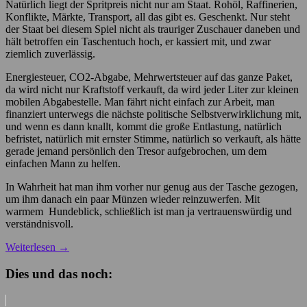
Natürlich liegt der Spritpreis nicht nur am Staat. Rohöl, Raffinerien,
Konflikte, Märkte, Transport, all das gibt es. Geschenkt. Nur steht
der Staat bei diesem Spiel nicht als trauriger Zuschauer daneben und
hält betroffen ein Taschentuch hoch, er kassiert mit, und zwar
ziemlich zuverlässig.
Energiesteuer, CO2-Abgabe, Mehrwertsteuer auf das ganze Paket,
da wird nicht nur Kraftstoff verkauft, da wird jeder Liter zur kleinen
mobilen Abgabestelle. Man fährt nicht einfach zur Arbeit, man
finanziert unterwegs die nächste politische Selbstverwirklichung mit,
und wenn es dann knallt, kommt die große Entlastung, natürlich
befristet, natürlich mit ernster Stimme, natürlich so verkauft, als hätte
gerade jemand persönlich den Tresor aufgebrochen, um dem
einfachen Mann zu helfen.
In Wahrheit hat man ihm vorher nur genug aus der Tasche gezogen,
um ihm danach ein paar Münzen wieder reinzuwerfen. Mit
warmem Hundeblick, schließlich ist man ja vertrauenswürdig und
verständnisvoll.
Weiterlesen
→
Dies und das noch: