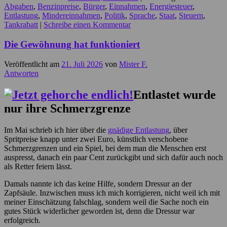
Abgaben
,
Benzinpreise
,
Bürger
,
Einnahmen
,
Energiesteuer
,
Entlastung
,
Mindereinnahmen
,
Politik
,
Sprache
,
Staat
,
Steuern
,
Tankrabatt
|
Schreibe einen Kommentar
Die Gewöhnung hat funktioniert
Veröffentlicht am
21. Juli 2026
von
Mister F.
Antworten
Entlastet wurde
nur ihre Schmerzgrenze
Im Mai schrieb ich hier über die
gnädige Entlastung
, über
Spritpreise knapp unter zwei Euro, künstlich verschobene
Schmerzgrenzen und ein Spiel, bei dem man die Menschen erst
auspresst, danach ein paar Cent zurückgibt und sich dafür auch noch
als Retter feiern lässt.
Damals nannte ich das keine Hilfe, sondern Dressur an der
Zapfsäule. Inzwischen muss ich mich korrigieren, nicht weil ich mit
meiner Einschätzung falschlag, sondern weil die Sache noch ein
gutes Stück widerlicher geworden ist, denn die Dressur war
erfolgreich.