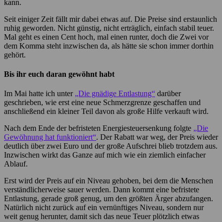
kann.
Seit einiger Zeit fällt mir dabei etwas auf. Die Preise sind erstaunlich
ruhig geworden. Nicht günstig, nicht erträglich, einfach stabil teuer.
Mal geht es einen Cent hoch, mal einen runter, doch die Zwei vor
dem Komma steht inzwischen da, als hätte sie schon immer dorthin
gehört.
Bis ihr euch daran gewöhnt habt
Im Mai hatte ich unter
„Die gnädige Entlastung“
darüber
geschrieben, wie erst eine neue Schmerzgrenze geschaffen und
anschließend ein kleiner Teil davon als große Hilfe verkauft wird.
Nach dem Ende der befristeten Energiesteuersenkung folgte
„Die
Gewöhnung hat funktioniert“
. Der Rabatt war weg, der Preis wieder
deutlich über zwei Euro und der große Aufschrei blieb trotzdem aus.
Inzwischen wirkt das Ganze auf mich wie ein ziemlich einfacher
Ablauf.
Erst wird der Preis auf ein Niveau gehoben, bei dem die Menschen
verständlicherweise sauer werden. Dann kommt eine befristete
Entlastung, gerade groß genug, um den größten Ärger abzufangen.
Natürlich nicht zurück auf ein vernünftiges Niveau, sondern nur
weit genug herunter, damit sich das neue Teuer plötzlich etwas