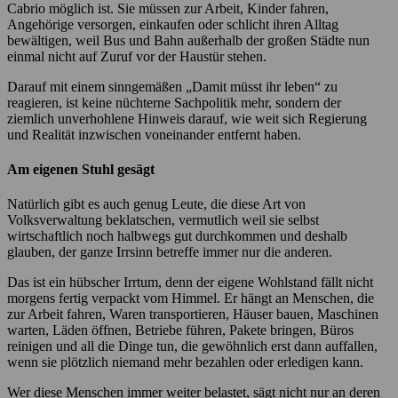
Cabrio möglich ist. Sie müssen zur Arbeit, Kinder fahren,
Angehörige versorgen, einkaufen oder schlicht ihren Alltag
bewältigen, weil Bus und Bahn außerhalb der großen Städte nun
einmal nicht auf Zuruf vor der Haustür stehen.
Darauf mit einem sinngemäßen „Damit müsst ihr leben“ zu
reagieren, ist keine nüchterne Sachpolitik mehr, sondern der
ziemlich unverhohlene Hinweis darauf, wie weit sich Regierung
und Realität inzwischen voneinander entfernt haben.
Am eigenen Stuhl gesägt
Natürlich gibt es auch genug Leute, die diese Art von
Volksverwaltung beklatschen, vermutlich weil sie selbst
wirtschaftlich noch halbwegs gut durchkommen und deshalb
glauben, der ganze Irrsinn betreffe immer nur die anderen.
Das ist ein hübscher Irrtum, denn der eigene Wohlstand fällt nicht
morgens fertig verpackt vom Himmel. Er hängt an Menschen, die
zur Arbeit fahren, Waren transportieren, Häuser bauen, Maschinen
warten, Läden öffnen, Betriebe führen, Pakete bringen, Büros
reinigen und all die Dinge tun, die gewöhnlich erst dann auffallen,
wenn sie plötzlich niemand mehr bezahlen oder erledigen kann.
Wer diese Menschen immer weiter belastet, sägt nicht nur an deren