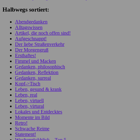
Halbwegs sortiert:
Abendgedanken
Alltagswissen
Artikel, die noch offen sind!
Aufgeschnappt!
Der liebe Straßenverkehr
Der Morgengruß
Ersthaftes!
Fimmel und Macken
Gedanken, philosophisch
Gedanken, Reflektion
Gedanken, surreal
Kopf->Tisch
Leben, gesund & krank
Leben, real
Leben, virtuell
Leben, virtural
Lokales und Entdecktes
Momente im Bild
Retro!
Schwache Reime
Statement!
Wochenrückblick – Top 5