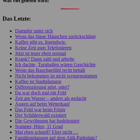
Was viel gelesen wird:
Das Letzte:
Dampfer unter sich
Wenn das blaue Häuschen zurückschlägt
Kaffee gibt es. Irgendwie.
Keine Zeit zum Telefonieren
Jetzt ist teuer eben normal
Krank? Dann zahl und arbeite
Ich dachte, Turnhallen wären Geschichte
Wenn das Bauchgefühl recht behält
Nicht bekommen ist nicht weggenommen
Kaffee ist Stadtplanung
Differenzierung stört, oder?
Da war doch mal ein Feld
Zeit am Wasser – anders als gedacht
Augen auf beim Wetterkauf
Das Feld war beim Frisör
Der Schilderwald existiert
Die Gewöhnung hat funktioniert
Sommer, Hitze, 11 Grad
Mal eben schnell? Eher nicht …
Familienplanung auf dem Aldi-Parkplatz?