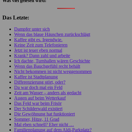
Was viel gelesen wird:
Das Letzte:
Dampfer unter sich
Wenn das blaue Häuschen zurückschlägt
Kaffee gibt es. Irgendwie.
Keine Zeit zum Telefonieren
Jetzt ist teuer eben normal
Krank? Dann zahl und arbeite
Ich dachte, Turnhallen wären Geschichte
Wenn das Bauchgefühl recht behält
Nicht bekommen ist nicht weggenommen
Kaffee ist Stadtplanung
Differenzierung stört, oder?
Da war doch mal ein Feld
Zeit am Wasser – anders als gedacht
Augen auf beim Wetterkauf
Das Feld war beim Frisör
Der Schilderwald existiert
Die Gewöhnung hat funktioniert
Sommer, Hitze, 11 Grad
Mal eben schnell? Eher nicht …
Familienplanung auf dem Aldi-Parkplatz?