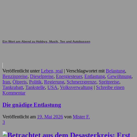
Ein Wort am Abend zu Hobbys, Musik, Tee und Autobussen
Veröffentlicht unter
Leben, real
|
Verschlagwortet mit
Belastung
,
Benzinpreise
,
Dieselpreise
,
Energiesteuer
,
Entlastung
,
Gewöhnung
,
Iran
,
Ölpreis
,
Politik
,
Regierung
,
Schmerzgrenze
,
Spritpreise
,
Tankrabatt
,
Tankstelle
,
USA
,
Volksverwaltung
|
Schreibe einen
Kommentar
Die gnädige Entlastung
Veröffentlicht am
19. Mai 2026
von
Mister F.
3