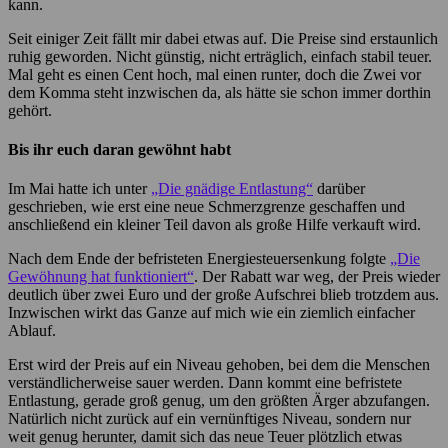
kann.
Seit einiger Zeit fällt mir dabei etwas auf. Die Preise sind erstaunlich
ruhig geworden. Nicht günstig, nicht erträglich, einfach stabil teuer.
Mal geht es einen Cent hoch, mal einen runter, doch die Zwei vor
dem Komma steht inzwischen da, als hätte sie schon immer dorthin
gehört.
Bis ihr euch daran gewöhnt habt
Im Mai hatte ich unter
„Die gnädige Entlastung“
darüber
geschrieben, wie erst eine neue Schmerzgrenze geschaffen und
anschließend ein kleiner Teil davon als große Hilfe verkauft wird.
Nach dem Ende der befristeten Energiesteuersenkung folgte
„Die
Gewöhnung hat funktioniert“
. Der Rabatt war weg, der Preis wieder
deutlich über zwei Euro und der große Aufschrei blieb trotzdem aus.
Inzwischen wirkt das Ganze auf mich wie ein ziemlich einfacher
Ablauf.
Erst wird der Preis auf ein Niveau gehoben, bei dem die Menschen
verständlicherweise sauer werden. Dann kommt eine befristete
Entlastung, gerade groß genug, um den größten Ärger abzufangen.
Natürlich nicht zurück auf ein vernünftiges Niveau, sondern nur
weit genug herunter, damit sich das neue Teuer plötzlich etwas