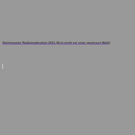
Strickmuster Radiomoderation 2021 (Erst recht vor einer gewissen Wahl)