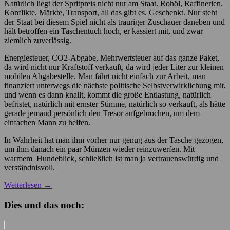
Natürlich liegt der Spritpreis nicht nur am Staat. Rohöl, Raffinerien,
Konflikte, Märkte, Transport, all das gibt es. Geschenkt. Nur steht
der Staat bei diesem Spiel nicht als trauriger Zuschauer daneben und
hält betroffen ein Taschentuch hoch, er kassiert mit, und zwar
ziemlich zuverlässig.
Energiesteuer, CO2-Abgabe, Mehrwertsteuer auf das ganze Paket,
da wird nicht nur Kraftstoff verkauft, da wird jeder Liter zur kleinen
mobilen Abgabestelle. Man fährt nicht einfach zur Arbeit, man
finanziert unterwegs die nächste politische Selbstverwirklichung mit,
und wenn es dann knallt, kommt die große Entlastung, natürlich
befristet, natürlich mit ernster Stimme, natürlich so verkauft, als hätte
gerade jemand persönlich den Tresor aufgebrochen, um dem
einfachen Mann zu helfen.
In Wahrheit hat man ihm vorher nur genug aus der Tasche gezogen,
um ihm danach ein paar Münzen wieder reinzuwerfen. Mit
warmem Hundeblick, schließlich ist man ja vertrauenswürdig und
verständnisvoll.
Weiterlesen
→
Dies und das noch: