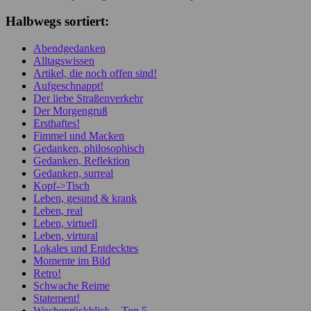
Halbwegs sortiert:
Abendgedanken
Alltagswissen
Artikel, die noch offen sind!
Aufgeschnappt!
Der liebe Straßenverkehr
Der Morgengruß
Ersthaftes!
Fimmel und Macken
Gedanken, philosophisch
Gedanken, Reflektion
Gedanken, surreal
Kopf->Tisch
Leben, gesund & krank
Leben, real
Leben, virtuell
Leben, virtural
Lokales und Entdecktes
Momente im Bild
Retro!
Schwache Reime
Statement!
Wochenrückblick – Top 5