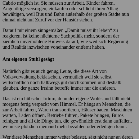
Cabrio möglich ist. Sie müssen zur Arbeit, Kinder fahren,
Angehörige versorgen, einkaufen oder schlicht ihren Alltag
bewältigen, weil Bus und Bahn außerhalb der großen Städte nun
einmal nicht auf Zuruf vor der Haustür stehen.
Darauf mit einem sinngemäßen „Damit müsst ihr leben“ zu
reagieren, ist keine nüchterne Sachpolitik mehr, sondern der
ziemlich unverhohlene Hinweis darauf, wie weit sich Regierung
und Realität inzwischen voneinander entfernt haben.
Am eigenen Stuhl gesägt
Natürlich gibt es auch genug Leute, die diese Art von
Volksverwaltung beklatschen, vermutlich weil sie selbst
wirtschaftlich noch halbwegs gut durchkommen und deshalb
glauben, der ganze Irrsinn betreffe immer nur die anderen.
Das ist ein hübscher Irrtum, denn der eigene Wohlstand fällt nicht
morgens fertig verpackt vom Himmel. Er hängt an Menschen, die
zur Arbeit fahren, Waren transportieren, Häuser bauen, Maschinen
warten, Läden öffnen, Betriebe führen, Pakete bringen, Büros
reinigen und all die Dinge tun, die gewöhnlich erst dann auffallen,
wenn sie plötzlich niemand mehr bezahlen oder erledigen kann.
Wer diese Menschen immer weiter belastet, sägt nicht nur an deren