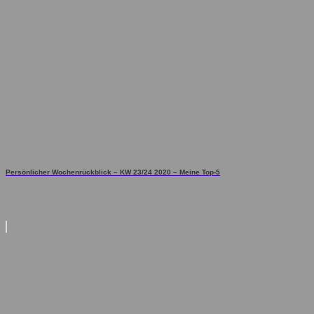
Persönlicher Wochenrückblick – KW 23/24 2020 – Meine Top-5