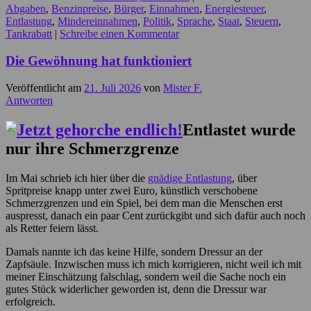
Abgaben
,
Benzinpreise
,
Bürger
,
Einnahmen
,
Energiesteuer
,
Entlastung
,
Mindereinnahmen
,
Politik
,
Sprache
,
Staat
,
Steuern
,
Tankrabatt
|
Schreibe einen Kommentar
Die Gewöhnung hat funktioniert
Veröffentlicht am
21. Juli 2026
von
Mister F.
Antworten
Entlastet wurde
nur ihre Schmerzgrenze
Im Mai schrieb ich hier über die
gnädige Entlastung
, über
Spritpreise knapp unter zwei Euro, künstlich verschobene
Schmerzgrenzen und ein Spiel, bei dem man die Menschen erst
auspresst, danach ein paar Cent zurückgibt und sich dafür auch noch
als Retter feiern lässt.
Damals nannte ich das keine Hilfe, sondern Dressur an der
Zapfsäule. Inzwischen muss ich mich korrigieren, nicht weil ich mit
meiner Einschätzung falschlag, sondern weil die Sache noch ein
gutes Stück widerlicher geworden ist, denn die Dressur war
erfolgreich.