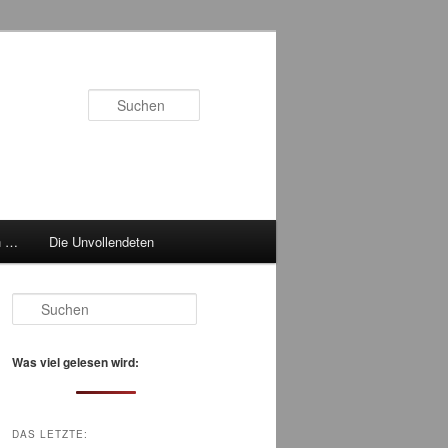
Suchen
h …
Die Unvollendeten
S
u
c
h
Was viel gelesen wird:
e
n
DAS LETZTE: