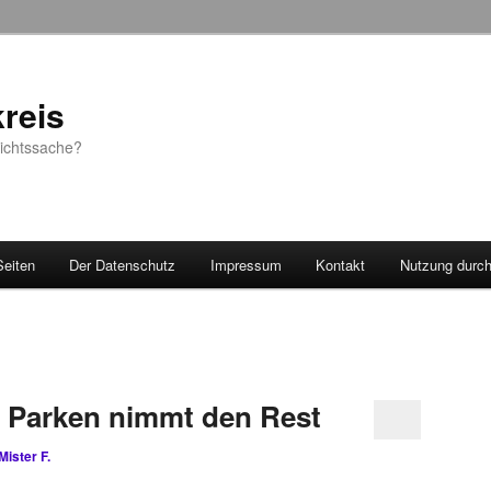
reis
sichtssache?
Seiten
Der Datenschutz
Impressum
Kontakt
Nutzung durc
d, Parken nimmt den Rest
Mister F.