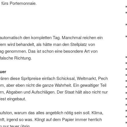
 fürs Portemonnaie.
 automatisch den kompletten Tag. Manchmal reichen ein
dem wird behandelt, als hätte man den Stellplatz von
ag genommen. Das ist schon eine besondere Art von
 falsche Richtung.
euer
wären diese Spritpreise einfach Schicksal, Weltmarkt, Pech
em, aber eben nicht die ganze Wahrheit. Ein gewaltiger Teil
n, Abgaben und Aufschlägen. Der Staat hält also nicht nur
fest eingebaut.
ston, warum das alles angeblich nötig sein soll. Klima,
t, irgend so was. Klingt auf dem Papier immer herrlich
 nur teuer übrig.