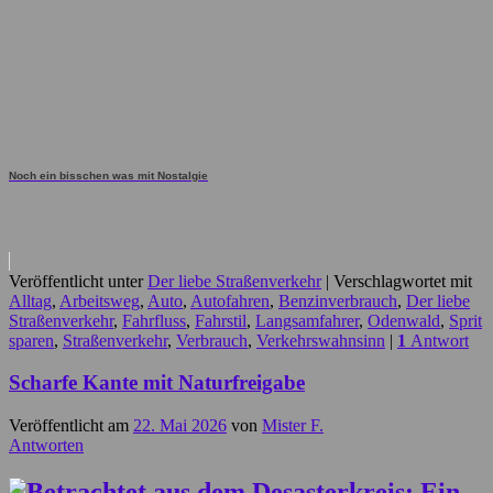
Noch ein bisschen was mit Nostalgie
Veröffentlicht unter
Der liebe Straßenverkehr
|
Verschlagwortet mit
Alltag
,
Arbeitsweg
,
Auto
,
Autofahren
,
Benzinverbrauch
,
Der liebe
Straßenverkehr
,
Fahrfluss
,
Fahrstil
,
Langsamfahrer
,
Odenwald
,
Sprit
sparen
,
Straßenverkehr
,
Verbrauch
,
Verkehrswahnsinn
|
1
Antwort
Scharfe Kante mit Naturfreigabe
Veröffentlicht am
22. Mai 2026
von
Mister F.
Antworten