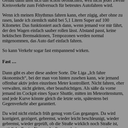
Genau dann lässt sich das schön beobachten, weil nicht jeder zweite
Kreisverkehr zum Feldversuch für betreutes Autofahren wird.
Wenn ich meinen Rhythmus fahren kann, eher zügig, aber ohne zu
rasen, lande ich ziemlich stabil bei 5,1 Litern Super auf 100
Kilometer. Das funktioniert auch dann, wenn jemand vor mir fährt,
der den Wagen einfach sauber rollen lässt. Abstand passt, keine
hektischen Bremsaktionen, Tempozonen werden normal
mitgenommen, das Auto darf einfach fahren.
So kann Verkehr sogar fast entspannend wirken.
Fast …
Dann gibt es aber diese andere Sorte. Die Liga „Ich fahre
ökonomisch“, bei der man von hinten zusehen kann, wie jemand
offenbar aktiv jeden einzelnen Meter kontrolliert. Nicht fahren, eher
verwalten, nicht gleiten, eher beaufsichtigen. Als säße da vorne
jemand im Cockpit eines Space Shuttle, mitten im Meteoritensturm,
und jede Kurve könnte gleich die letzte sein, spätestens bei
Gegenverkehr aber garantiert.
Da wird nicht einfach früh genug vom Gas gegangen. Da wird
korrigiert, gezögert, gebremst, wieder leicht beschleunigt, wieder
gebremst, wieder geprüft, ob die Straße wirklich noch Straße ist,