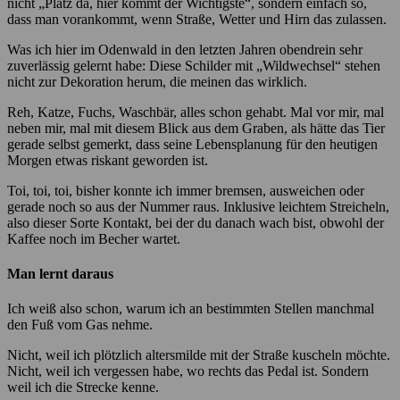
nicht „Platz da, hier kommt der Wichtigste“, sondern einfach so,
dass man vorankommt, wenn Straße, Wetter und Hirn das zulassen.
Was ich hier im Odenwald in den letzten Jahren obendrein sehr
zuverlässig gelernt habe: Diese Schilder mit „Wildwechsel“ stehen
nicht zur Dekoration herum, die meinen das wirklich.
Reh, Katze, Fuchs, Waschbär, alles schon gehabt. Mal vor mir, mal
neben mir, mal mit diesem Blick aus dem Graben, als hätte das Tier
gerade selbst gemerkt, dass seine Lebensplanung für den heutigen
Morgen etwas riskant geworden ist.
Toi, toi, toi, bisher konnte ich immer bremsen, ausweichen oder
gerade noch so aus der Nummer raus. Inklusive leichtem Streicheln,
also dieser Sorte Kontakt, bei der du danach wach bist, obwohl der
Kaffee noch im Becher wartet.
Man lernt daraus
Ich weiß also schon, warum ich an bestimmten Stellen manchmal
den Fuß vom Gas nehme.
Nicht, weil ich plötzlich altersmilde mit der Straße kuscheln möchte.
Nicht, weil ich vergessen habe, wo rechts das Pedal ist. Sondern
weil ich die Strecke kenne.