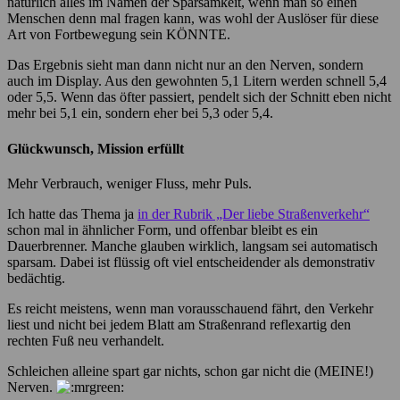
natürlich alles im Namen der Sparsamkeit, wenn man so einen
Menschen denn mal fragen kann, was wohl der Auslöser für diese
Art von Fortbewegung sein KÖNNTE.
Das Ergebnis sieht man dann nicht nur an den Nerven, sondern
auch im Display. Aus den gewohnten 5,1 Litern werden schnell 5,4
oder 5,5. Wenn das öfter passiert, pendelt sich der Schnitt eben nicht
mehr bei 5,1 ein, sondern eher bei 5,3 oder 5,4.
Glückwunsch, Mission erfüllt
Mehr Verbrauch, weniger Fluss, mehr Puls.
Ich hatte das Thema ja
in der Rubrik „Der liebe Straßenverkehr“
schon mal in ähnlicher Form, und offenbar bleibt es ein
Dauerbrenner. Manche glauben wirklich, langsam sei automatisch
sparsam. Dabei ist flüssig oft viel entscheidender als demonstrativ
bedächtig.
Es reicht meistens, wenn man vorausschauend fährt, den Verkehr
liest und nicht bei jedem Blatt am Straßenrand reflexartig den
rechten Fuß neu verhandelt.
Schleichen alleine spart gar nichts, schon gar nicht die (MEINE!)
Nerven.