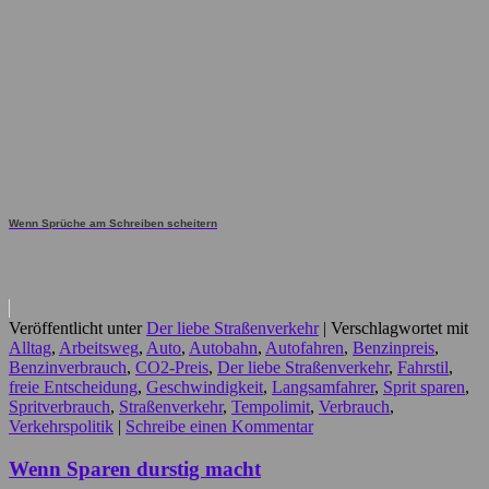
Wenn Sprüche am Schreiben scheitern
Veröffentlicht unter
Der liebe Straßenverkehr
|
Verschlagwortet mit
Alltag
,
Arbeitsweg
,
Auto
,
Autobahn
,
Autofahren
,
Benzinpreis
,
Benzinverbrauch
,
CO2-Preis
,
Der liebe Straßenverkehr
,
Fahrstil
,
freie Entscheidung
,
Geschwindigkeit
,
Langsamfahrer
,
Sprit sparen
,
Spritverbrauch
,
Straßenverkehr
,
Tempolimit
,
Verbrauch
,
Verkehrspolitik
|
Schreibe einen Kommentar
Wenn Sparen durstig macht