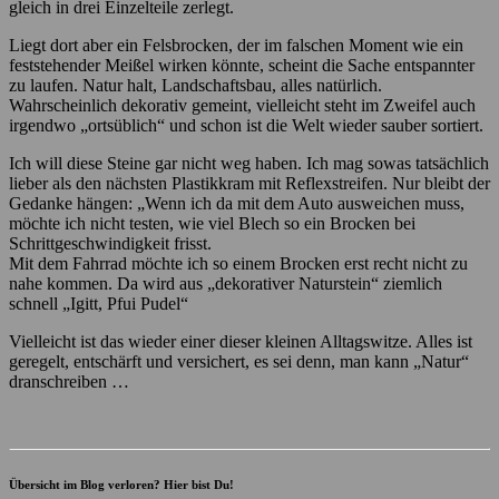
gleich in drei Einzelteile zerlegt.
Liegt dort aber ein Felsbrocken, der im falschen Moment wie ein
feststehender Meißel wirken könnte, scheint die Sache entspannter
zu laufen. Natur halt, Landschaftsbau, alles natürlich.
Wahrscheinlich dekorativ gemeint, vielleicht steht im Zweifel auch
irgendwo „ortsüblich“ und schon ist die Welt wieder sauber sortiert.
Ich will diese Steine gar nicht weg haben. Ich mag sowas tatsächlich
lieber als den nächsten Plastikkram mit Reflexstreifen. Nur bleibt der
Gedanke hängen: „Wenn ich da mit dem Auto ausweichen muss,
möchte ich nicht testen, wie viel Blech so ein Brocken bei
Schrittgeschwindigkeit frisst.
Mit dem Fahrrad möchte ich so einem Brocken erst recht nicht zu
nahe kommen. Da wird aus „dekorativer Naturstein“ ziemlich
schnell „Igitt, Pfui Pudel“
Vielleicht ist das wieder einer dieser kleinen Alltagswitze. Alles ist
geregelt, entschärft und versichert, es sei denn, man kann „Natur“
dranschreiben …
Übersicht im Blog verloren? Hier bist Du!