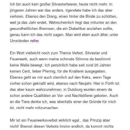
Ich bin auch kein großer Silvesterfeierer, heute nicht mehr. In
jüngeren Jahren war das anders, irgendwie habe ich das aber
verloren. Ebenso den Drang, einen hinter die Binde zu schütten,
weil ja das Jahr endet. Wahrscheinlich liegt das mitunter an den
gesundheitlichen Bremsen, die ein Diabetiker anziehen sollte,
genau kann ich das nicht sagen. Man wird eben auch älter, unter
Umständen
reifer
.
Ein Wort vielleicht noch zum Thema Verbot, Silvester und
Feuerwerk, auch wenn meine schmale Stimme da bestimmt
keine Welle bewegt. Ich persönlich habe seit rund 20 Jahren
keinen Cent, lieber Pfennig, für die Knallerei ausgegeben.
Ebenso geht es mir auch ziemlich auf den Keks, wenn Tage
vorher schon geknallt wird, ebenso nach Neujahr. Hier in Fürth ist
das aber kaum wahrzunehmen, in Duisburg wurden einem da
schon andere Qualitäten an Vor- und Nachböllerei geboten. Auch
an die Tiere denke ich, was ebenfalls einer der Gründe für mich
ist, nicht mehr mitzumachen.
Mir ist ein Feuerwerksverbot wirklich egal , das Prinzip aber
nicht! Bremst diesen Verbots-Irrsinn endlich, da kommt nichts