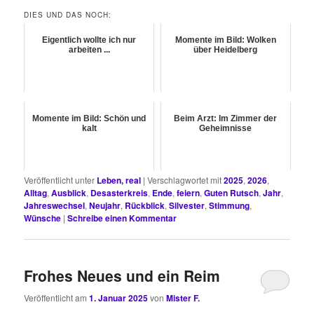
DIES UND DAS NOCH:
Eigentlich wollte ich nur
Momente im Bild: Wolken
arbeiten ...
über Heidelberg
Momente im Bild: Schön und
Beim Arzt: Im Zimmer der
kalt
Geheimnisse
Veröffentlicht unter
Leben, real
|
Verschlagwortet mit
2025
,
2026
,
Alltag
,
Ausblick
,
Desasterkreis
,
Ende
,
feiern
,
Guten Rutsch
,
Jahr
,
Jahreswechsel
,
Neujahr
,
Rückblick
,
Silvester
,
Stimmung
,
Wünsche
|
Schreibe einen Kommentar
Frohes Neues und ein Reim
Veröffentlicht am
1. Januar 2025
von
Mister F.