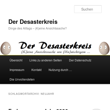
Zum
Zum
primären
sekundären
Such
Inhalt
Inhalt
springen
springen
Der Desasterkreis
Dinge des Alltags – (K)eine Ansichtssache?
Hauptmenü
Übersicht
Links zu anderen Seiten
Der Datenschutz
Impressum
Kontakt
Nutzung durch …
Die Unvollendeten
SCHLAGWORTARCHIV:
NEUJAHR