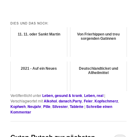
DIES UND DAS NOCH:
11. 11. oder Sankt Martin
Von Frierhippen und treu
sorgenden Gatinnen
2021 - Auf ein Neues
Deutschlandticket und
Allheilmittel
Veröffentlicht unter
Leben, gesund & krank
,
Leben, real
|
Verschlagwortet mit
Alkohol
,
danach.Party
,
Feier
,
Kopfschmerz
,
Kopfweh
,
Neujahr
,
Pille
,
Silvester
,
Tablette
|
Schreibe einen
Kommentar