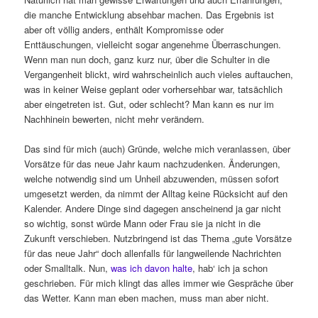
die manche Entwicklung absehbar machen. Das Ergebnis ist
aber oft völlig anders, enthält Kompromisse oder
Enttäuschungen, vielleicht sogar angenehme Überraschungen.
Wenn man nun doch, ganz kurz nur, über die Schulter in die
Vergangenheit blickt, wird wahrscheinlich auch vieles auftauchen,
was in keiner Weise geplant oder vorhersehbar war, tatsächlich
aber eingetreten ist. Gut, oder schlecht? Man kann es nur im
Nachhinein bewerten, nicht mehr verändern.
Das sind für mich (auch) Gründe, welche mich veranlassen, über
Vorsätze für das neue Jahr kaum nachzudenken. Änderungen,
welche notwendig sind um Unheil abzuwenden, müssen sofort
umgesetzt werden, da nimmt der Alltag keine Rücksicht auf den
Kalender. Andere Dinge sind dagegen anscheinend ja gar nicht
so wichtig, sonst würde Mann oder Frau sie ja nicht in die
Zukunft verschieben. Nutzbringend ist das Thema „gute Vorsätze
für das neue Jahr“ doch allenfalls für langweilende Nachrichten
oder Smalltalk. Nun,
was ich davon halte
, hab‘ ich ja schon
geschrieben. Für mich klingt das alles immer wie Gespräche über
das Wetter. Kann man eben machen, muss man aber nicht.