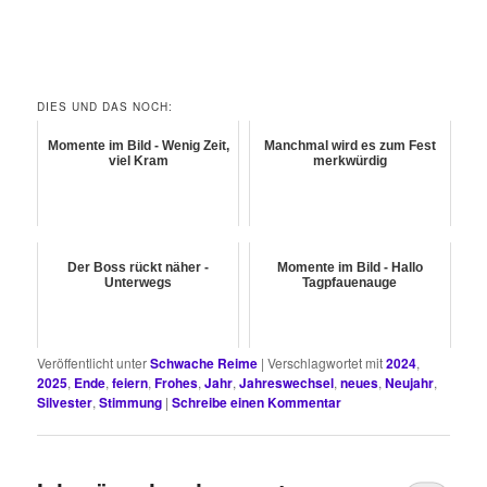
DIES UND DAS NOCH:
Momente im Bild - Wenig Zeit,
Manchmal wird es zum Fest
viel Kram
merkwürdig
Der Boss rückt näher -
Momente im Bild - Hallo
Unterwegs
Tagpfauenauge
Veröffentlicht unter
Schwache Reime
|
Verschlagwortet mit
2024
,
2025
,
Ende
,
feiern
,
Frohes
,
Jahr
,
Jahreswechsel
,
neues
,
Neujahr
,
Silvester
,
Stimmung
|
Schreibe einen Kommentar