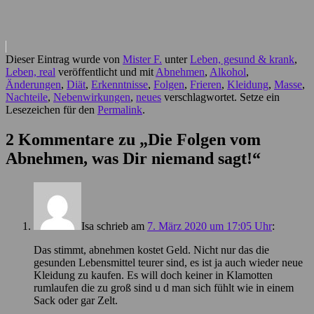
Dieser Eintrag wurde von
Mister F.
unter
Leben, gesund & krank
,
Leben, real
veröffentlicht und mit
Abnehmen
,
Alkohol
,
Änderungen
,
Diät
,
Erkenntnisse
,
Folgen
,
Frieren
,
Kleidung
,
Masse
,
Nachteile
,
Nebenwirkungen
,
neues
verschlagwortet. Setze ein
Lesezeichen für den
Permalink
.
2 Kommentare zu „
Die Folgen vom
Abnehmen, was Dir niemand sagt!
“
Isa
schrieb
am
7. März 2020 um 17:05 Uhr
:
Das stimmt, abnehmen kostet Geld. Nicht nur das die
gesunden Lebensmittel teurer sind, es ist ja auch wieder neue
Kleidung zu kaufen. Es will doch keiner in Klamotten
rumlaufen die zu groß sind u d man sich fühlt wie in einem
Sack oder gar Zelt.