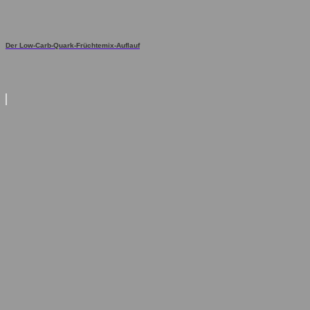
Der Low-Carb-Quark-Früchtemix-Auflauf