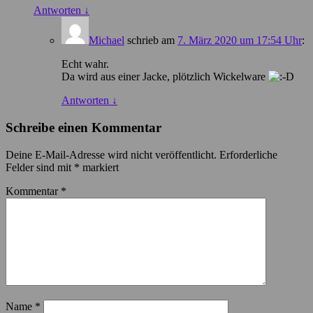
Antworten
↓
Michael
schrieb
am
7. März 2020 um 17:54 Uhr
:
Echt wahr.
Da wird aus einer Jacke, plötzlich Wickelware
Antworten
↓
Schreibe einen Kommentar
Deine E-Mail-Adresse wird nicht veröffentlicht.
Erforderliche
Felder sind mit
*
markiert
Kommentar
*
Name
*