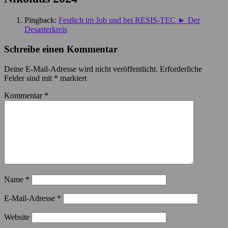
Pingback:
Festlich im Job und bei RESIS-TEC ► Der
Desasterkreis
Schreibe einen Kommentar
Deine E-Mail-Adresse wird nicht veröffentlicht.
Erforderliche
Felder sind mit
*
markiert
Kommentar
*
Name
*
E-Mail-Adresse
*
Website