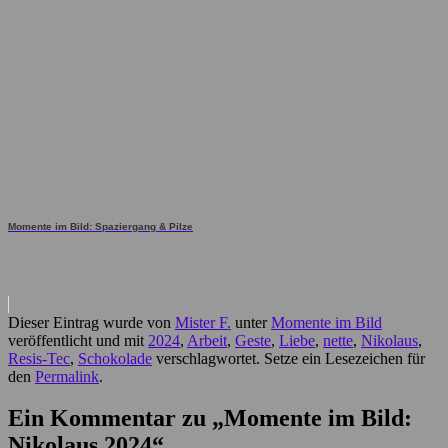
Momente im Bild: Spaziergang & Pilze
Dieser Eintrag wurde von
Mister F.
unter
Momente im Bild
veröffentlicht und mit
2024
,
Arbeit
,
Geste
,
Liebe
,
nette
,
Nikolaus
,
Resis-Tec
,
Schokolade
verschlagwortet. Setze ein Lesezeichen für
den
Permalink
.
Ein Kommentar zu „
Momente im Bild:
Nikolaus 2024
“