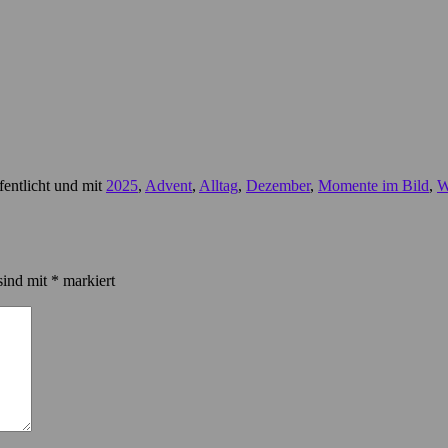
fentlicht und mit
2025
,
Advent
,
Alltag
,
Dezember
,
Momente im Bild
,
W
sind mit
*
markiert