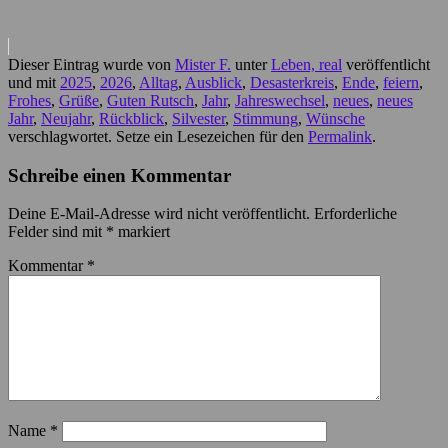
Dieser Eintrag wurde von
Mister F.
unter
Leben, real
veröffentlicht
und mit
2025
,
2026
,
Alltag
,
Ausblick
,
Desasterkreis
,
Ende
,
feiern
,
Frohes
,
Grüße
,
Guten Rutsch
,
Jahr
,
Jahreswechsel
,
neues
,
neues
Jahr
,
Neujahr
,
Rückblick
,
Silvester
,
Stimmung
,
Wünsche
verschlagwortet. Setze ein Lesezeichen für den
Permalink
.
Schreibe einen Kommentar
Deine E-Mail-Adresse wird nicht veröffentlicht.
Erforderliche
Felder sind mit
*
markiert
Kommentar
*
Name
*