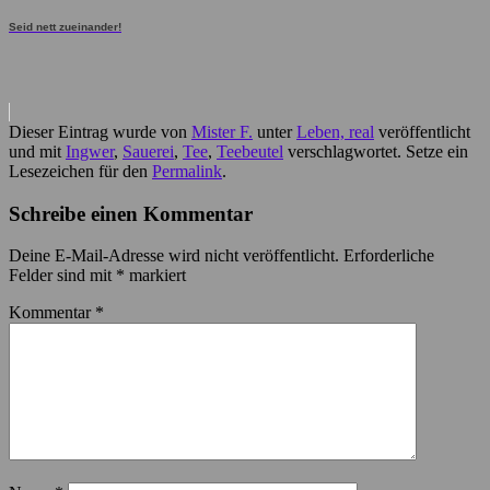
Seid nett zueinander!
Dieser Eintrag wurde von
Mister F.
unter
Leben, real
veröffentlicht
und mit
Ingwer
,
Sauerei
,
Tee
,
Teebeutel
verschlagwortet. Setze ein
Lesezeichen für den
Permalink
.
Schreibe einen Kommentar
Deine E-Mail-Adresse wird nicht veröffentlicht.
Erforderliche
Felder sind mit
*
markiert
Kommentar
*