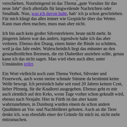
verschieben. Nutzbringend ist das Thema „gute Vorsätze für das
neue Jahr“ doch allenfalls für langweilende Nachrichten oder
Smalltalk. Nun,
was ich davon halte
, hab‘ ich ja schon geschrieben.
Für mich klingt das alles immer wie Gespräche über das Wetter.
Kann man eben machen, muss man aber nicht.
Ich bin auch kein großer Silvesterfeierer, heute nicht mehr. In
jüngeren Jahren war das anders, irgendwie habe ich das aber
verloren. Ebenso den Drang, einen hinter die Binde zu schütten,
weil ja das Jahr endet. Wahrscheinlich liegt das mitunter an den
gesundheitlichen Bremsen, die ein Diabetiker anziehen sollte, genau
kann ich das nicht sagen. Man wird eben auch älter, unter
Umständen
reifer
.
Ein Wort vielleicht noch zum Thema Verbot, Silvester und
Feuerwerk, auch wenn meine schmale Stimme da bestimmt keine
Welle bewegt. Ich persönlich habe seit rund 20 Jahren keinen Cent,
lieber Pfennig, für die Knallerei ausgegeben. Ebenso geht es mir
auch ziemlich auf den Keks, wenn Tage vorher schon geknallt wird,
ebenso nach Neujahr. Hier in Fürth ist das aber kaum
wahrzunehmen, in Duisburg wurden einem da schon andere
Qualitäten an Vor- und Nachböllerei geboten. Auch an die Tiere
denke ich, was ebenfalls einer der Gründe für mich ist, nicht mehr
mitzumachen.