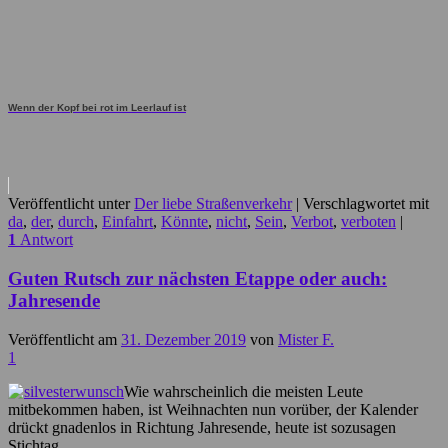
Wenn der Kopf bei rot im Leerlauf ist
Veröffentlicht unter
Der liebe Straßenverkehr
|
Verschlagwortet mit
da
,
der
,
durch
,
Einfahrt
,
Könnte
,
nicht
,
Sein
,
Verbot
,
verboten
|
1
Antwort
Guten Rutsch zur nächsten Etappe oder auch:
Jahresende
Veröffentlicht am
31. Dezember 2019
von
Mister F.
1
Wie wahrscheinlich die meisten Leute
mitbekommen haben, ist Weihnachten nun vorüber, der Kalender
drückt gnadenlos in Richtung Jahresende, heute ist sozusagen
Stichtag.