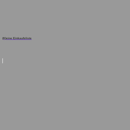
(K)eine Einkaufsliste