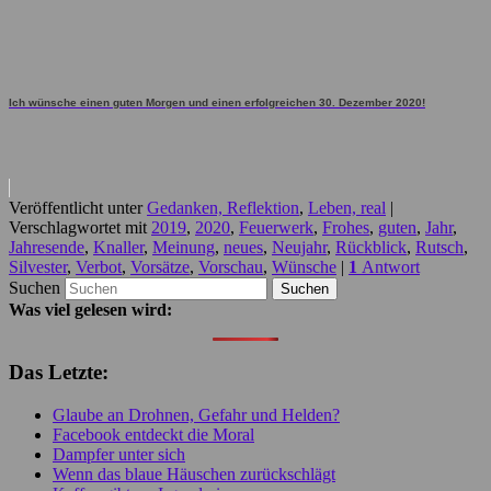
Ich wünsche einen guten Morgen und einen erfolgreichen 30. Dezember 2020!
Veröffentlicht unter
Gedanken, Reflektion
,
Leben, real
|
Verschlagwortet mit
2019
,
2020
,
Feuerwerk
,
Frohes
,
guten
,
Jahr
,
Jahresende
,
Knaller
,
Meinung
,
neues
,
Neujahr
,
Rückblick
,
Rutsch
,
Silvester
,
Verbot
,
Vorsätze
,
Vorschau
,
Wünsche
|
1
Antwort
Suchen
Was viel gelesen wird:
Das Letzte:
Glaube an Drohnen, Gefahr und Helden?
Facebook entdeckt die Moral
Dampfer unter sich
Wenn das blaue Häuschen zurückschlägt