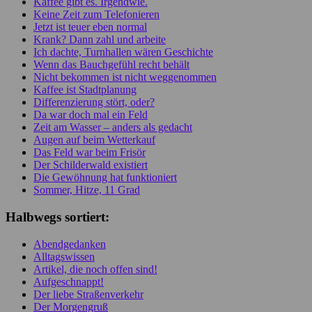
Kaffee gibt es. Irgendwie.
Keine Zeit zum Telefonieren
Jetzt ist teuer eben normal
Krank? Dann zahl und arbeite
Ich dachte, Turnhallen wären Geschichte
Wenn das Bauchgefühl recht behält
Nicht bekommen ist nicht weggenommen
Kaffee ist Stadtplanung
Differenzierung stört, oder?
Da war doch mal ein Feld
Zeit am Wasser – anders als gedacht
Augen auf beim Wetterkauf
Das Feld war beim Frisör
Der Schilderwald existiert
Die Gewöhnung hat funktioniert
Sommer, Hitze, 11 Grad
Halbwegs sortiert:
Abendgedanken
Alltagswissen
Artikel, die noch offen sind!
Aufgeschnappt!
Der liebe Straßenverkehr
Der Morgengruß