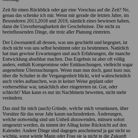
Zeit für einen Rückblick oder gar eine Vorschau auf die Zeit? Ne,
genau das schenke ich mir. Wenn mir gerade die letzten Jahre, im
Besonderen 2013,2018 und 2019, nämlich eines bewiesen haben,
dann die Unvorhersagbarkeit der Geschehnisse. Die nicht zu
beeinflussenden Dinge, die trotz aller Planung eintreten.
Der Löwenanteil all dessen, was uns geschieht und begegnet, ist
doch nicht von uns selbst bestimmt oder zu bestimmen. Natürlich
hat man gewisse Erwartungen und auch Erfahrungen, die manche
Entwicklung absehbar machen. Das Ergebnis ist aber oft völlig
anders, enthält Kompromisse oder Enttäuschungen, vielleicht sogar
angenehme Überraschungen. Wenn man nun doch, ganz kurz nur,
über die Schulter in die Vergangenheit blickt, wird wahrscheinlich
auch vieles auftauchen, was in keiner Weise geplant oder
vorhersehbar war, tatsächlich aber eingetreten ist. Gut, oder
schlecht? Man kann es nur im Nachhinein bewerten, nicht mehr
verändern.
Das sind für mich (auch) Gründe, welche mich veranlassen, über
Vorsätze für das neue Jahr kaum nachzudenken. Änderungen,
welche notwendig sind um Unheil abzuwenden, müssen sofort
umgesetzt werden, da nimmt der Alltag keine Rücksicht auf den
Kalender. Andere Dinge sind dagegen anscheinend ja gar nicht so
wichtig, sonst würde Mann oder Frau sie ja nicht in die Zukunft