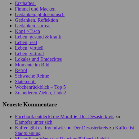
Ersthaftes!
Fimmel und Macken
Gedanken, philosophisch
Gedanken, Reflektion
Gedanken, surreal
Kopf->Tisch
Leben, gesund & krank
Leben, real
Leben, virtuell
Leben, virtural
Lokales und Entdecktes
Momente im Bild
Retro!
Schwache Reime
Statement!
Wochenrückblick – Top 5
Zu anderen Zielen, Links!
Neueste Kommentare
Facebook entdeckt die Moral ► Der Desasterkreis
zu
Dampfer unter sich
Kaffee gibt es. Irgendwie. ► Der Desasterkreis
zu
Kaffee ist
Stadtplanung
Mister F.
zu
Wenn das Bauchgefühl recht behält