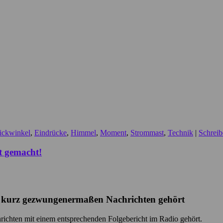
ickwinkel
,
Eindrücke
,
Himmel
,
Moment
,
Strommast
,
Technik
|
Schrei
t gemacht!
 kurz gezwungenermaßen Nachrichten gehört
ichten mit einem entsprechenden Folgebericht im Radio gehört.